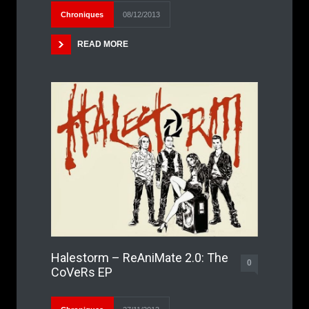
Chroniques
08/12/2013
READ MORE
Halestorm – ReAniMate 2.0: The
0
CoVeRs EP