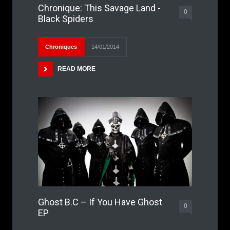
Chronique: This Savage Land -
0
Black Spiders
Chroniques
14/01/2014
READ MORE
Ghost B.C – If You Have Ghost
0
EP