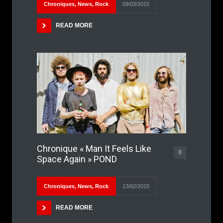
Chroniques
,
News
,
Rock
09/03/2015
READ MORE
Chronique « Man It Feels Like
0
Space Again » POND
Chroniques
,
News
,
Rock
13/02/2015
READ MORE