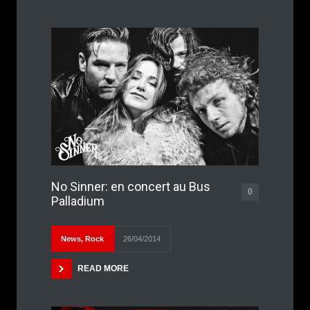
No Sinner: en concert au Bus
0
Palladium
News
,
Rock
26/04/2014
READ MORE