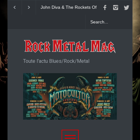
Yngwie Malmsteen : Single
KAI HANSEN : Sin
Now Or Never
Welcome To Life
Toute l'actu Blues/Rock/Metal