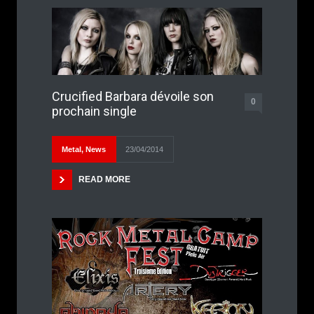
Crucified Barbara dévoile son
0
prochain single
Metal
,
News
23/04/2014
READ MORE