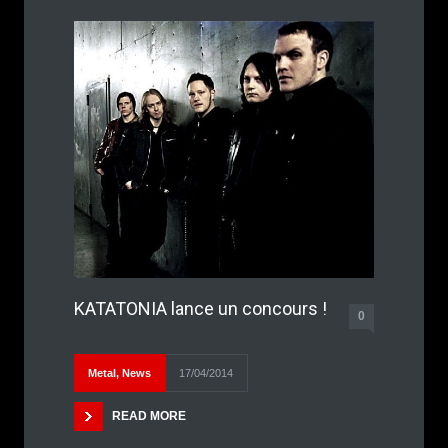
KATATONIA lance un concours !
0
Metal
,
News
17/04/2014
READ MORE