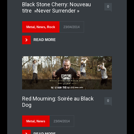
Black Stone Cherry: Nouveau
0
titre »Never Surrender »
Metal
,
News
,
Rock
23/04/2014
READ MORE
Red Mourning: Soirée au Black
0
Dog
Metal
,
News
23/04/2014