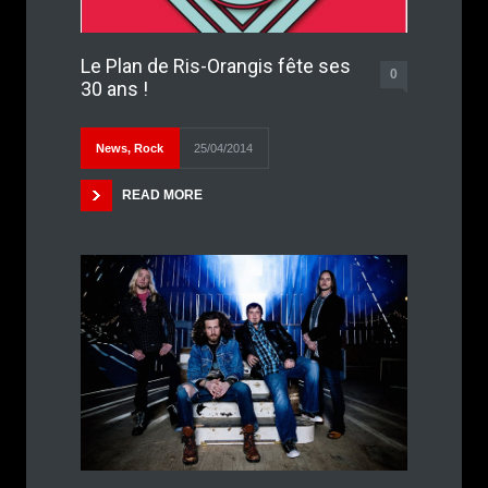
Le Plan de Ris-Orangis fête ses
0
30 ans !
News
,
Rock
25/04/2014
READ MORE