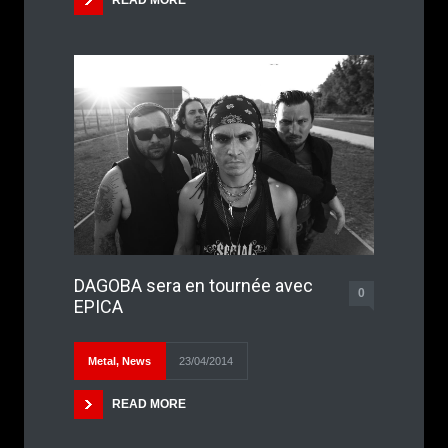
READ MORE
DAGOBA sera en tournée avec
0
EPICA
Metal
,
News
23/04/2014
READ MORE