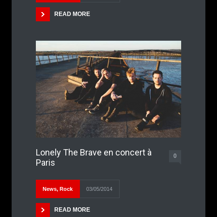
READ MORE
Lonely The Brave en concert à
0
Paris
News
,
Rock
03/05/2014
READ MORE