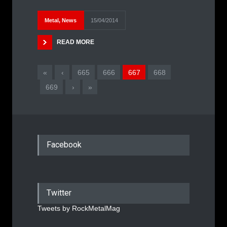
Metal
,
News
15/04/2014
READ MORE
«
‹
665
666
667
668
669
›
»
Facebook
Twitter
Tweets by RockMetalMag