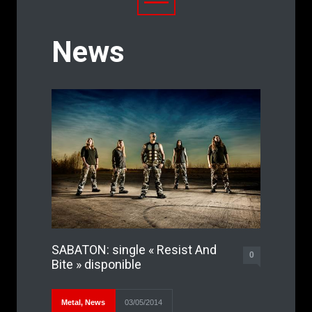
News
SABATON: single « Resist And
0
Bite » disponible
Metal
,
News
03/05/2014