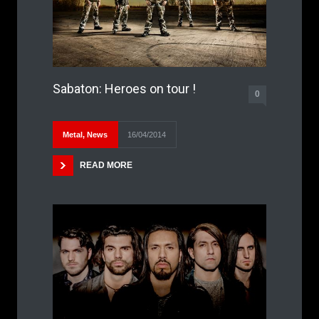
Sabaton: Heroes on tour !
0
Metal
,
News
16/04/2014
READ MORE