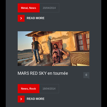
Metal
,
News
20/04/2014
READ MORE
MARS RED SKY en tournée
0
News
,
Rock
18/04/2014
READ MORE