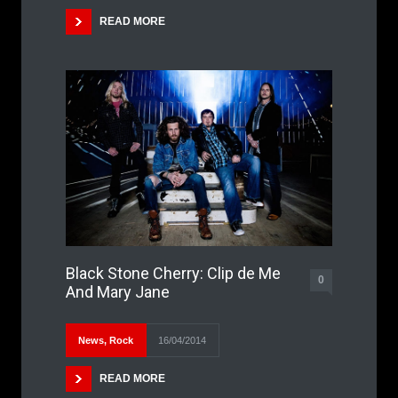
READ MORE
Black Stone Cherry: Clip de Me
0
And Mary Jane
News
,
Rock
16/04/2014
READ MORE