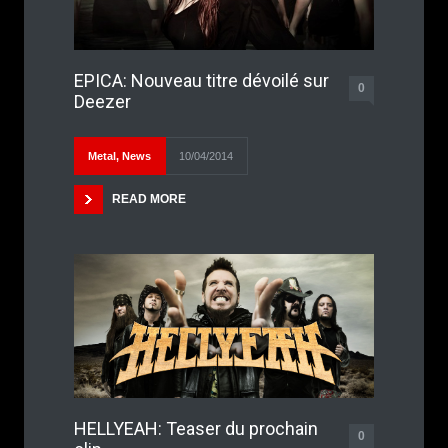
EPICA: Nouveau titre dévoilé sur
0
Deezer
Metal
,
News
10/04/2014
READ MORE
HELLYEAH: Teaser du prochain
0