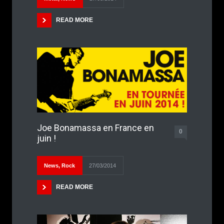
READ MORE
Joe Bonamassa en France en
0
juin !
News
,
Rock
27/03/2014
READ MORE