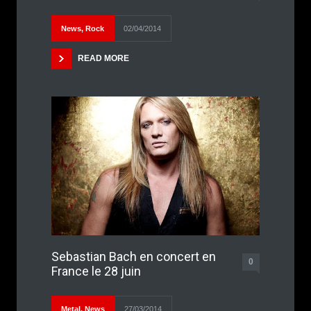
News
,
Rock
02/04/2014
READ MORE
Sebastian Bach en concert en
0
France le 28 juin
Metal
,
News
27/03/2014