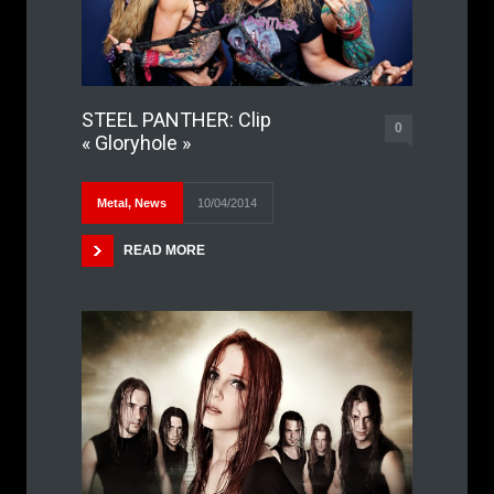
STEEL PANTHER: Clip
0
« Gloryhole »
Metal
,
News
10/04/2014
READ MORE