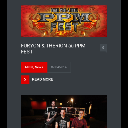
FURYON & THERION au PPM
0
FEST
Metal
,
News
07/04/2014
READ MORE