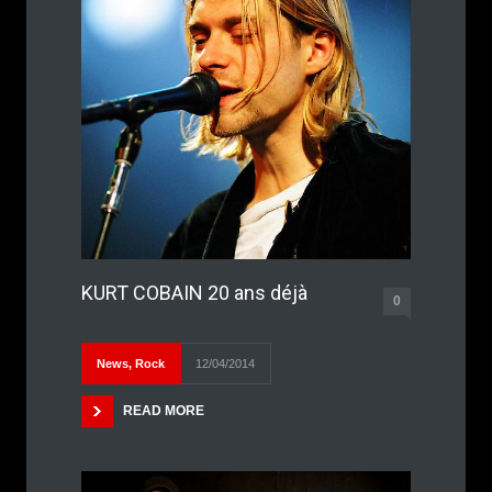
KURT COBAIN 20 ans déjà
0
News
,
Rock
12/04/2014
READ MORE