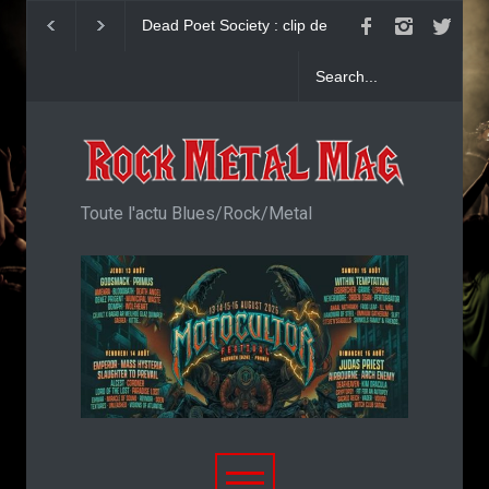
John Diva & The Rockets Of
Yngwie Malmsteen 
Love : Single
Now Or Never
Toute l'actu Blues/Rock/Metal