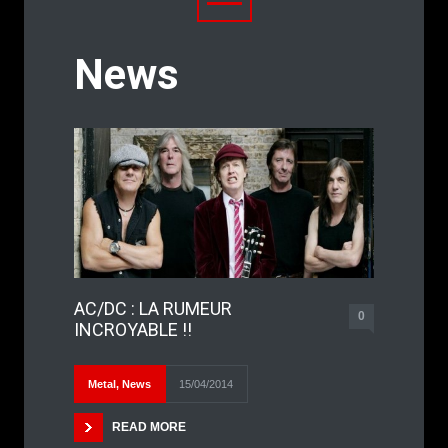
News
AC/DC : LA RUMEUR
0
INCROYABLE !!
Metal
,
News
15/04/2014
READ MORE