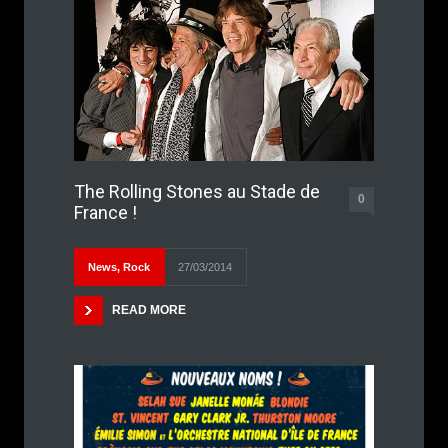
The Rolling Stones au Stade de
0
France !
News
,
Rock
27/03/2014
READ MORE