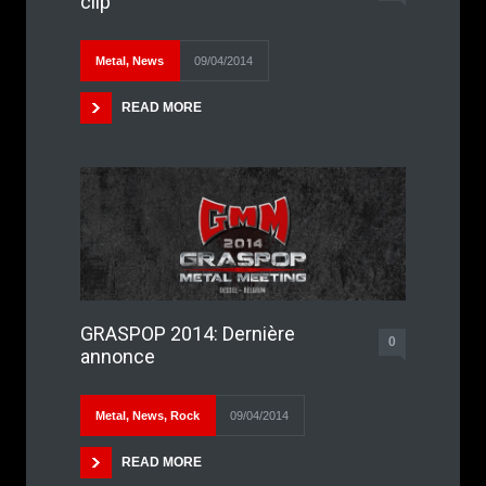
clip
Metal
,
News
09/04/2014
READ MORE
GRASPOP 2014: Dernière
0
annonce
Metal
,
News
,
Rock
09/04/2014
READ MORE