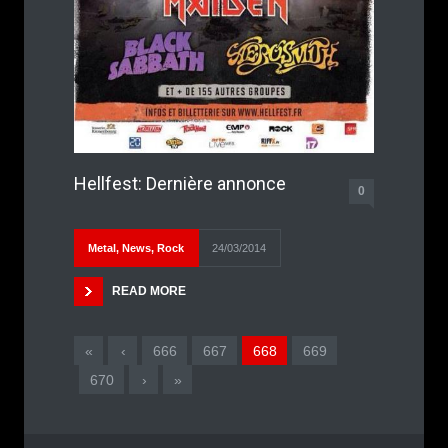
Hellfest: Dernière annonce
0
Metal
,
News
,
Rock
24/03/2014
READ MORE
«
‹
666
667
668
669
670
›
»