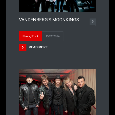
VANDENBERG’S MOONKINGS
0
News
,
Rock
15/02/2014
READ MORE