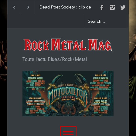
ociety : clip de
KAI HANSEN : Single
Accept : Single Sa
Welcome To Life
imaginé
Toute l'actu Blues/Rock/Metal