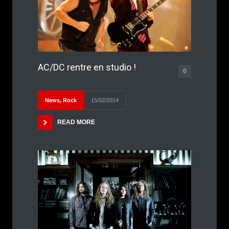
AC/DC rentre en studio !
0
News
,
Rock
15/02/2014
READ MORE