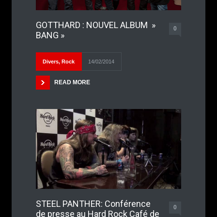
GOTTHARD : NOUVEL ALBUM »
0
BANG »
Divers
,
Rock
14/02/2014
READ MORE
STEEL PANTHER: Conférence
0
de presse au Hard Rock Café de