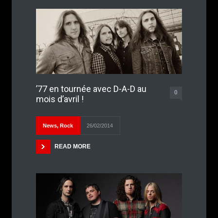
’77 en tournée avec D-A-D au
0
mois d’avril !
News
,
Rock
26/02/2014
READ MORE