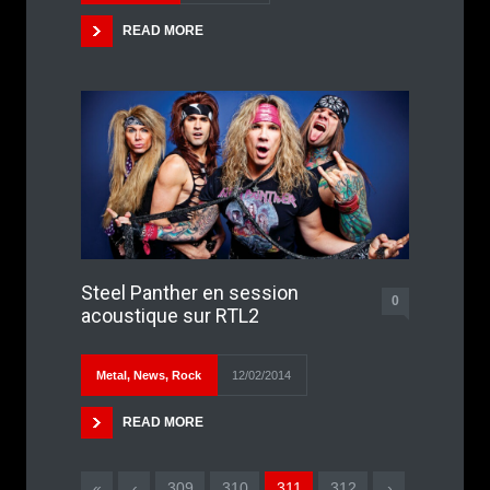
READ MORE
Steel Panther en session
0
acoustique sur RTL2
Metal
,
News
,
Rock
12/02/2014
READ MORE
«
‹
309
310
311
312
›