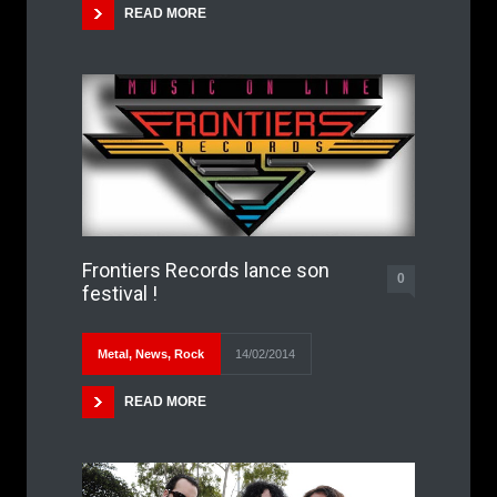
READ MORE
Frontiers Records lance son
0
festival !
Metal
,
News
,
Rock
14/02/2014
READ MORE