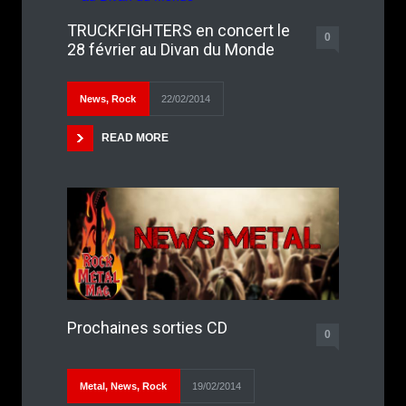
TRUCKFIGHTERS en concert le
0
28 février au Divan du Monde
News
,
Rock
22/02/2014
READ MORE
Prochaines sorties CD
0
Metal
,
News
,
Rock
19/02/2014