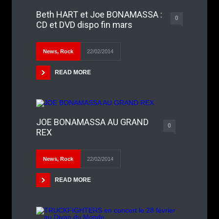
Beth HART et Joe BONAMASSA :
0
CD et DVD dispo fin mars
News
,
Rock
22/02/2014
READ MORE
JOE BONAMASSA AU GRAND
0
REX
News
,
Rock
22/02/2014
READ MORE