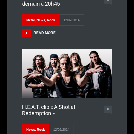
demain à 20h45
Metal
,
News
,
Rock
12/02/2014
READ MORE
H.E.A.T. clip « A Shot at
0
Redemption »
News
,
Rock
12/02/2014