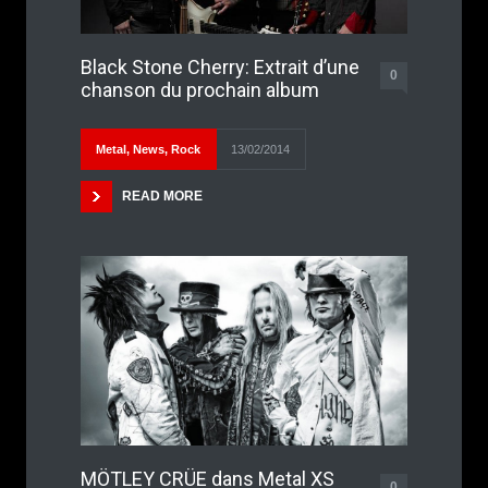
Black Stone Cherry: Extrait d’une
0
chanson du prochain album
Metal
,
News
,
Rock
13/02/2014
READ MORE
MÖTLEY CRÜE dans Metal XS
0