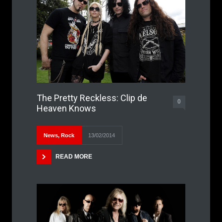
The Pretty Reckless: Clip de
0
Heaven Knows
News
,
Rock
13/02/2014
READ MORE