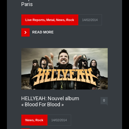
Paris
Live Reports
,
Metal
,
News
,
Rock
14/02/2014
READ MORE
HELLYEAH: Nouvel album
0
« Blood For Blood »
News
,
Rock
14/02/2014