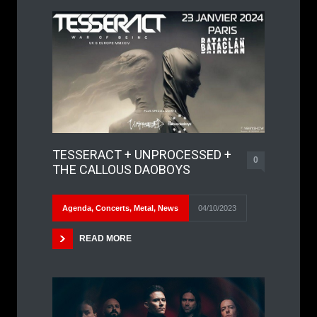
TESSERACT + UNPROCESSED +
0
THE CALLOUS DAOBOYS
Agenda
,
Concerts
,
Metal
,
News
04/10/2023
READ MORE