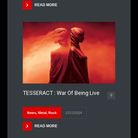
READ MORE
TESSERACT : War Of Being Live
0
News
,
Metal
,
Rock
12/12/2024
READ MORE