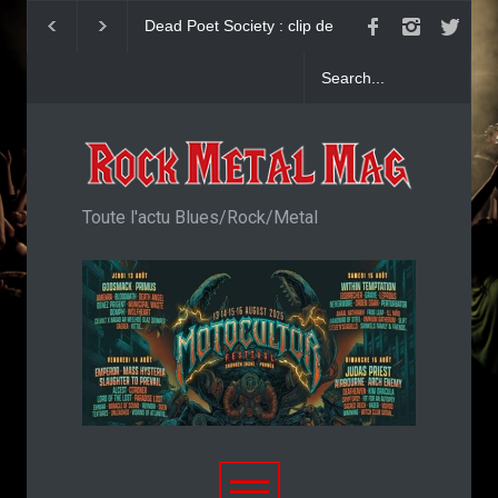
Dead Poet Society : clip de
John Diva & The Rockets O
Cold
Love : Single
Toute l'actu Blues/Rock/Metal