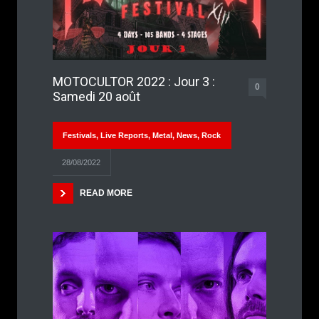
MOTOCULTOR 2022 : Jour 3 :
0
Samedi 20 août
Festivals
,
Live Reports
,
Metal
,
News
,
Rock
28/08/2022
READ MORE