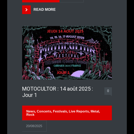
READ MORE
MOTOCULTOR : 14 août 2025 :
0
Jour 1
News
,
Concerts
,
Festivals
,
Live Reports
,
Metal
,
Rock
20/08/2025