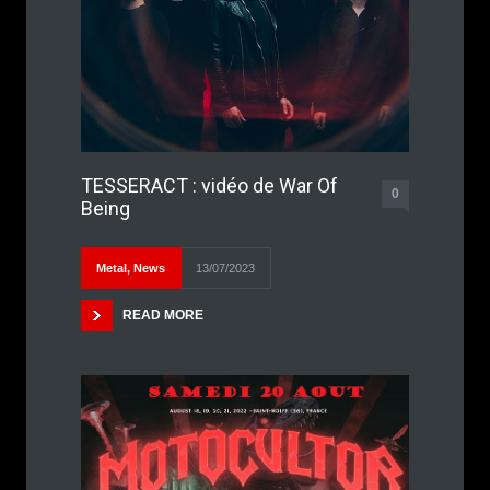
TESSERACT : vidéo de War Of
0
Being
Metal
,
News
13/07/2023
READ MORE