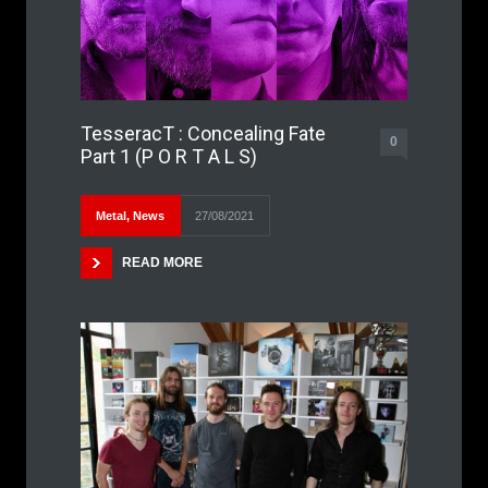
TesseracT : Concealing Fate
0
Part 1 (P O R T A L S)
Metal
,
News
27/08/2021
READ MORE