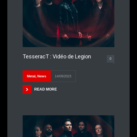
TesseracT : Vidéo de Legion
0
Metal
,
News
14/09/2023
READ MORE