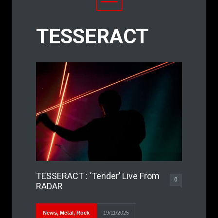
TESSERACT
TESSERACT : ‘Tender’ Live From
0
RADAR
News
,
Metal
,
Rock
19/11/2025