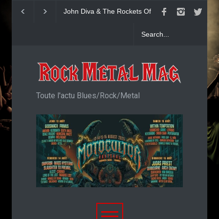
John Diva & The Rockets Of
Yngwie Malmsteen 
Love : Single
Now Or Never
Toute l'actu Blues/Rock/Metal