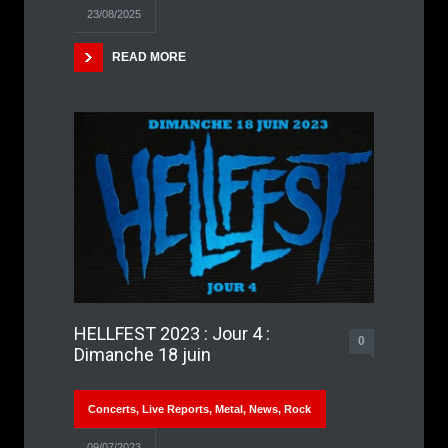
23/08/2025
READ MORE
HELLFEST 2023 : Jour 4 :
0
Dimanche 18 juin
Concerts
,
Live Reports
,
Metal
,
News
,
Rock
09/07/2023