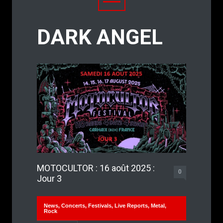
DARK ANGEL
MOTOCULTOR : 16 août 2025 :
0
Jour 3
News
,
Concerts
,
Festivals
,
Live Reports
,
Metal
,
Rock