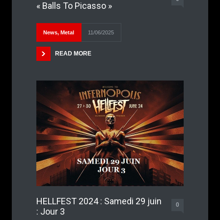
« Balls To Picasso »
News
,
Metal
11/06/2025
READ MORE
HELLFEST 2024 : Samedi 29 juin
0
: Jour 3