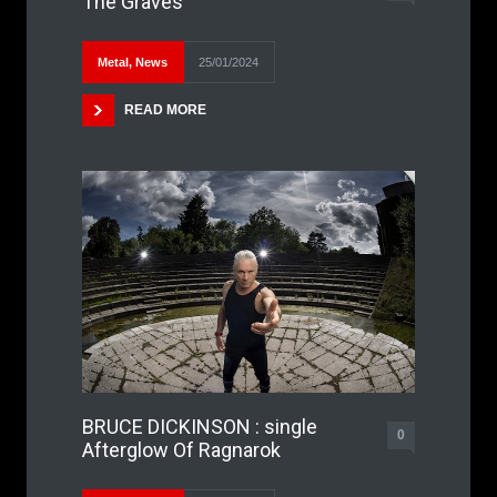
The Graves
Metal
,
News
25/01/2024
READ MORE
BRUCE DICKINSON : single
0
Afterglow Of Ragnarok