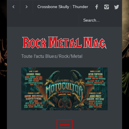
Crossbone Skully : Thunder
Dead Poet Society : 
Love feat. Phil Collen
Cold
Toute l'actu Blues/Rock/Metal