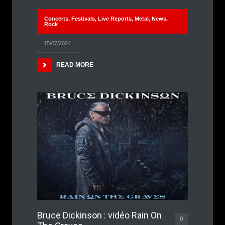
Concerts
,
Festivals
,
Live Reports
,
Metal
,
News
,
Rock
15/07/2024
READ MORE
Bruce Dickinson : vidéo Rain On
0