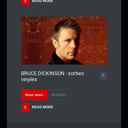
READ MORE
BRUCE DICKINSON : sorties
0
vinyles
Metal
,
News
16/10/2017
READ MORE