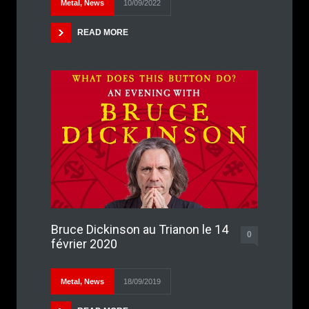
Metal
,
News
10/09/2022
READ MORE
Bruce Dickinson au Trianon le 14
0
février 2020
Metal
,
News
18/09/2019