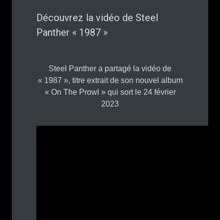
Découvrez la vidéo de Steel
Panther « 1987 »
Steel Panther a partagé la vidéo de
« 1987 », titre extrait de son nouvel album
« On The Prowl » qui sort le 24 février
2023