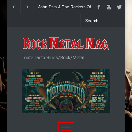
John Diva & The Rockets Of
Yngwie Malmsteen 
Love : Single
Now Or Never
Toute l'actu Blues/Rock/Metal