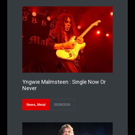
Yngwie Malmsteen : Single Now Or
Never
News
,
Metal
05/08/2026