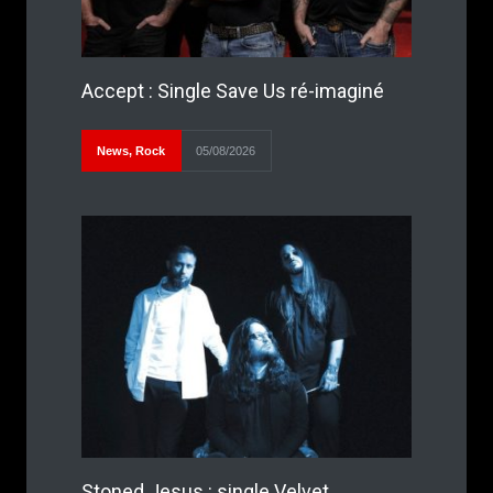
Accept : Single Save Us ré-imaginé
News
,
Rock
05/08/2026
Stoned Jesus : single Velvet