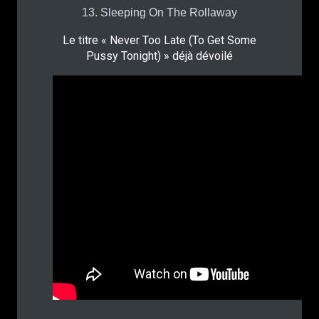
13. Sleeping On The Rollaway
Le titre « Never Too Late (To Get Some
Pussy Tonight) » déjà dévoilé