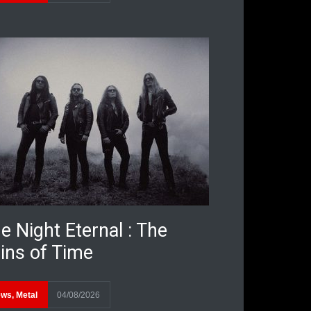
e Night Eternal : The
ins of Time
ews
,
Metal
04/08/2026