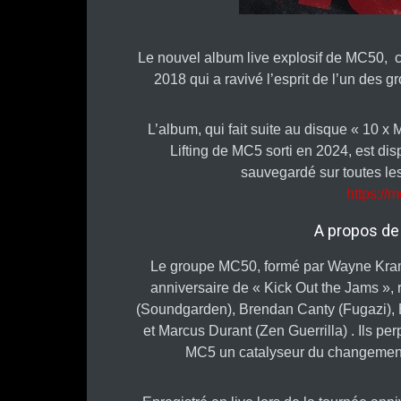
Le nouvel album live explosif de MC50, c
2018 qui a ravivé l’esprit de l’un des g
L’album, qui fait suite au disque « 10 
Lifting de MC5 sorti en 2024, est di
sauvegardé sur toutes le
https:/
A propos de
Le groupe MC50, formé par Wayne Kram
anniversaire de « Kick Out the Jams », 
(Soundgarden), Brendan Canty (Fugazi), B
et Marcus Durant (Zen Guerrilla) . Ils per
MC5 un catalyseur du changement 