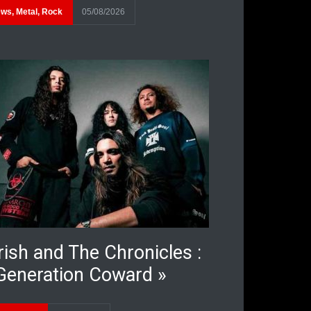
ews
,
Metal
,
Rock
05/08/2026
rish and The Chronicles :
Generation Coward »