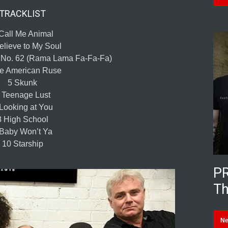
TRACKLIST
Call Me Animal
Believe to My Soul
 No. 62 (Rama Lama Fa-Fa-Fa)
e American Ruse
5 Skunk
 Teenage Lust
Looking at You
8 High School
 Baby Won’t Ya
10 Starship
PR
Th
N