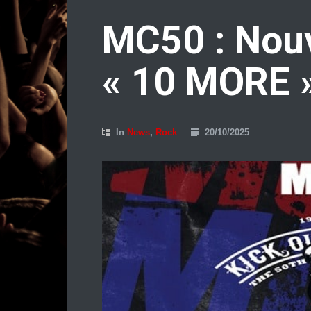
MC50 : Nouv
« 10 MORE 
In
News
,
Rock
20/10/2025