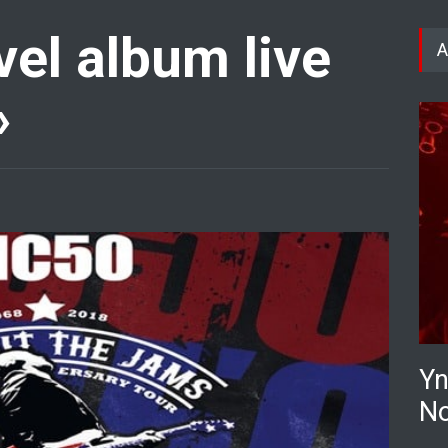
el album live
A
»
Yn
No