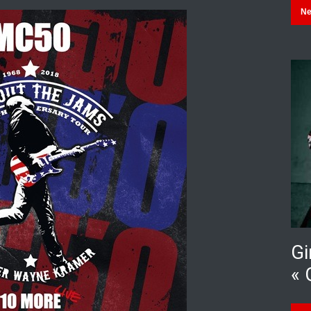
N
Gi
« 