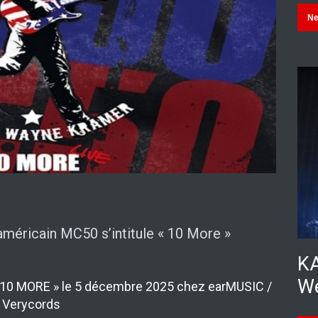
N
américain MC50 s’intitule « 10 More »
KA
We
« 10 MORE » le 5 décembre 2025 chez earMUSIC /
Verycords