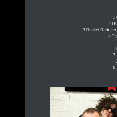
1 
2 I 
3 Rocket Reducer
4 Th
6
7 
9