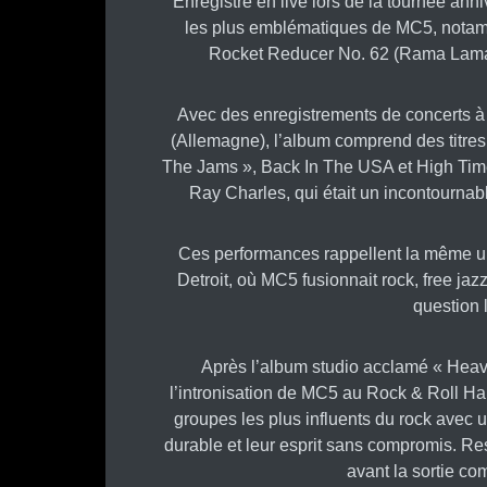
Enregistré en live lors de la tournée a
les plus emblématiques de MC5, notam
Rocket Reducer No. 62 (Rama Lama F
Avec des enregistrements de concerts à
(Allemagne), l’album comprend des titres
The Jams », Back In The USA et High Time 
Ray Charles, qui était un incontournab
Ces performances rappellent la même ur
Detroit, où MC5 fusionnait rock, free jazz
question 
Après l’album studio acclamé « Heavy 
l’intronisation de MC5 au Rock & Roll Hal
groupes les plus influents du rock avec u
durable et leur esprit sans compromis. R
avant la sortie c