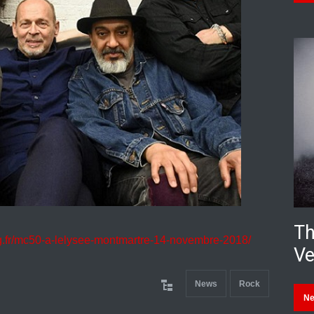
Th
g.fr/mc50-a-lelysee-montmartre-14-novembre-2018/
Ve
News
Rock
N