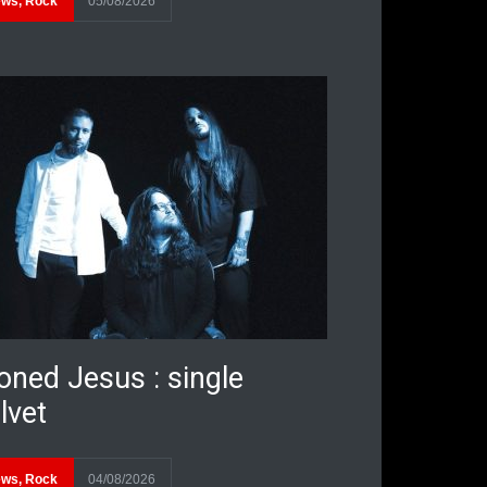
ews
,
Rock
05/08/2026
oned Jesus : single
lvet
ews
,
Rock
04/08/2026