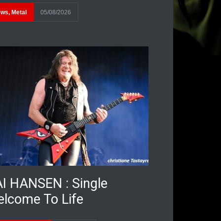
ews
,
Metal
05/08/2026
I HANSEN : Single
lcome To Life