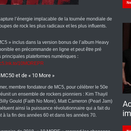
N
apture l’énergie implacable de la tournée mondiale de
roupes de rock les plus radicaux et les plus influents.
x MC5 » inclus dans la version bonus de l’album Heavy
sponible en précommande en ligne et peut être pré
s principales plateformes numériques :
/mc5.lnk.to/10MOREPR
 MC50 et de « 10 More »
er, membre fondateur de MC5, pour célébrer le 50e
réunit un ensemble de rockers pionniers : Kim Thayil
illy Gould (Faith No More), Matt Cameron (Pearl Jam)
Ac
pétuent ainsi la puissance révolutionnaire qui a fait du
im
à la fin des années 60 et dans les années 70.