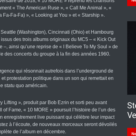
nniversaire de 2018, « 10 MORE » reprend les chansons
N
ment « The American Ruse », « Call Me Animal », «
a-Fa-Fa) », « Looking at You » et « Starship ».
 Seattle (Washington), Cincinnati (Ohio) et Hambourg
 issus des trois albums originaux du MC5 – « Kick Out
–, ainsi qu’une reprise de « I Believe To My Soul » de
le des concerts du groupe à la fin des années 1960.
gence qui résonnait autrefois dans l’underground de
 et protestation politique dans un son qui remettait en
le statu quo américain.
Lifting », produit par Bob Ezrin et sorti peu avant
St
l of Fame, « 10 MORE » poursuit l’histoire de l’un des
Ve
n enregistrement live puissant qui célèbre leur impact
estez à l’écoute, de nouveaux morceaux seront dévoilés
omplète de l’album en décembre.
N