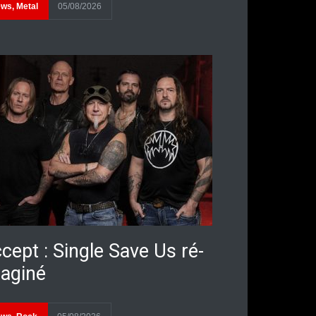
ews
,
Metal
05/08/2026
cept : Single Save Us ré-
aginé