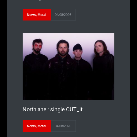
News
,
Metal
04/08/2026
Northlane : single CUT_it
News
,
Metal
04/08/2026