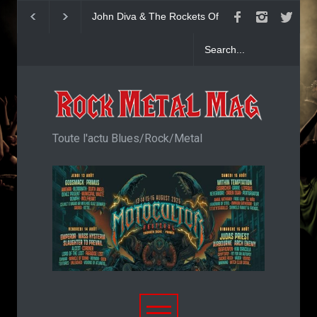
 Diva & The Rockets Of
Yngwie Malmsteen : Single
KAI HANSEN 
: Single
Now Or Never
Welcome To 
Toute l'actu Blues/Rock/Metal