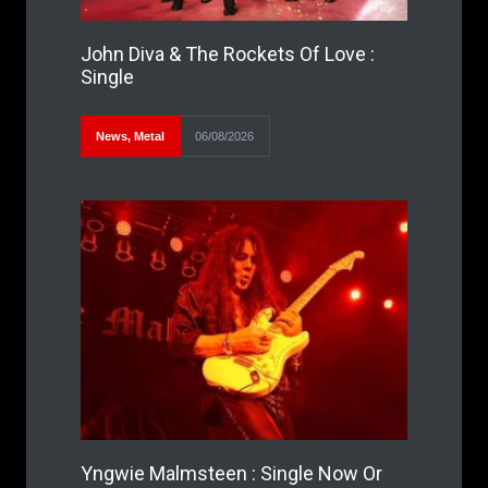
John Diva & The Rockets Of Love :
Single
News
,
Metal
06/08/2026
Yngwie Malmsteen : Single Now Or