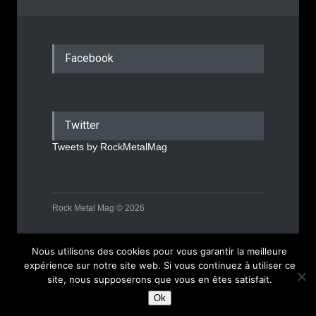
Facebook
Twitter
Tweets by RockMetalMag
Rock Metal Mag © 2026
Mentions Légales
Nous utilisons des cookies pour vous garantir la meilleure
expérience sur notre site web. Si vous continuez à utiliser ce
site, nous supposerons que vous en êtes satisfait.
Ok