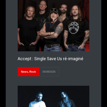
Accept : Single Save Us ré-imaginé
News
,
Rock
05/08/2026