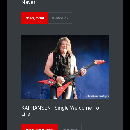
Never
News
,
Metal
05/08/2026
KAI HANSEN : Single Welcome To
Life
News
,
Metal
,
Rock
05/08/2026