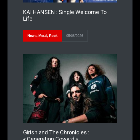
KAI HANSEN : Single Welcome To
Life
News
,
Metal
,
Rock
05/08/2026
Girish and The Chronicles :
« Generation Coward »