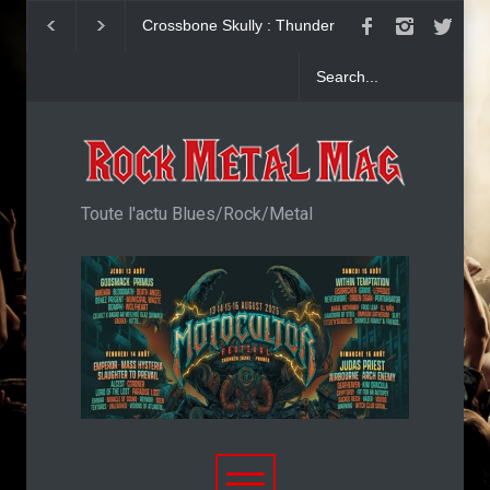
Dead Poet Society : clip de
John Diva & The R
Cold
Love : Single
Toute l'actu Blues/Rock/Metal