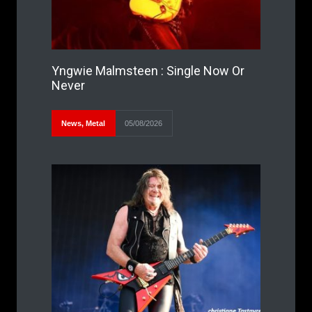
Yngwie Malmsteen : Single Now Or
Never
News
,
Metal
05/08/2026