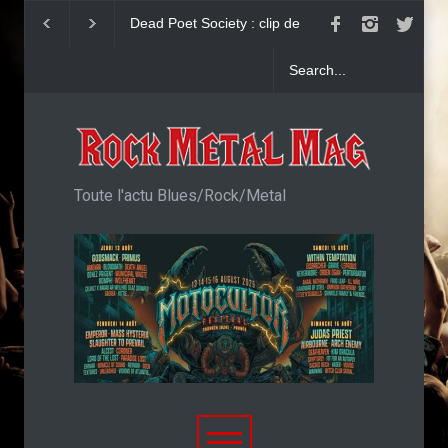
Dead Poet Society : clip de
John Diva & The R
Cold
Love : Single
Toute l'actu Blues/Rock/Metal