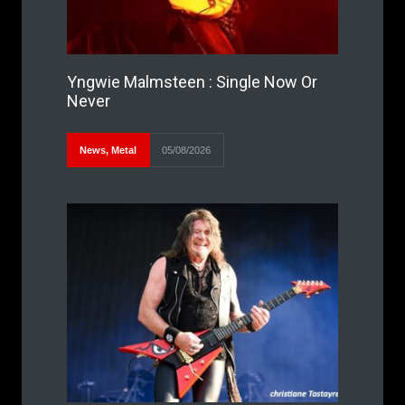
Yngwie Malmsteen : Single Now Or
Never
News
,
Metal
05/08/2026