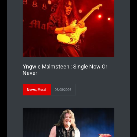
Yngwie Malmsteen : Single Now Or
Never
News
,
Metal
05/08/2026