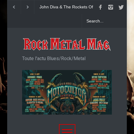
John Diva & The Rockets Of
Yngwie Malmsteen 
Love : Single
Now Or Never
Toute l'actu Blues/Rock/Metal