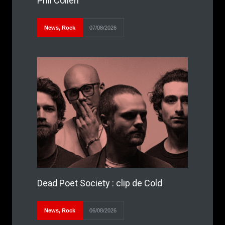
Phil Collen
News
,
Rock
07/08/2026
Dead Poet Society : clip de Cold
News
,
Rock
06/08/2026