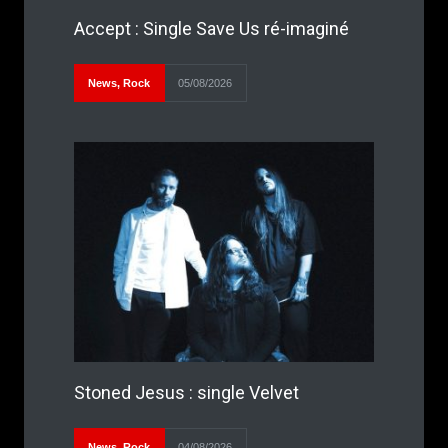
Accept : Single Save Us ré-imaginé
News
,
Rock
05/08/2026
Stoned Jesus : single Velvet
News
,
Rock
04/08/2026