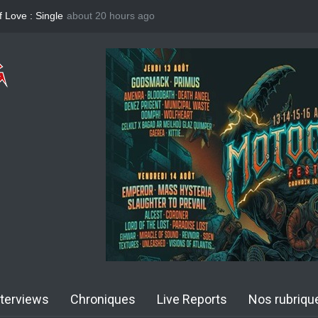
 Love : Single
about 20 hours ago
Yngwie Malmsteen : Single Now Or Never
KAI HAN
nterviews
Chroniques
Live Reports
Nos rubriqu