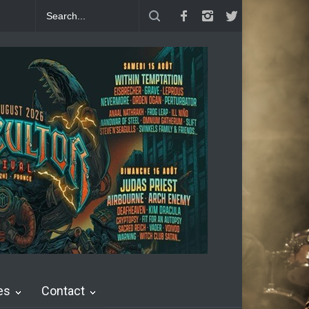
SEN : Single Welcome To Life
Girish and The Chronicles : "Generat
es
Contact