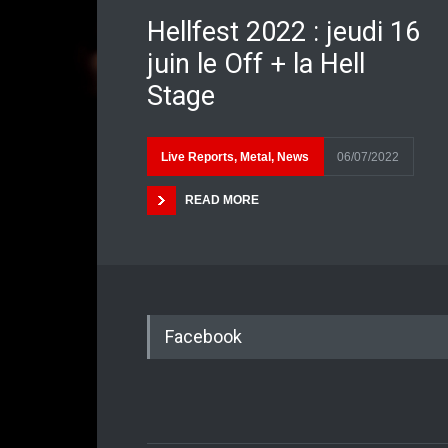
Hellfest 2022 : jeudi 16
juin le Off + la Hell
Stage
Live Reports
,
Metal
,
News
06/07/2022
READ MORE
Facebook