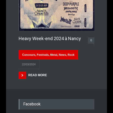
Heavy Week-end 2024 à Nancy
0
Concours
,
Festivals
,
Metal
,
News
,
Rock
22/03/2024
READ MORE
Facebook