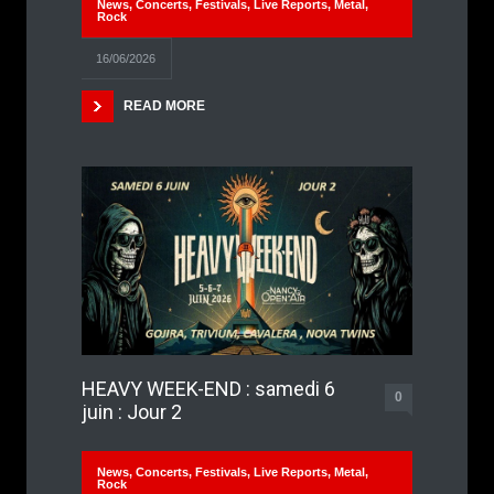
News
,
Concerts
,
Festivals
,
Live Reports
,
Metal
,
Rock
16/06/2026
READ MORE
HEAVY WEEK-END : samedi 6
0
juin : Jour 2
News
,
Concerts
,
Festivals
,
Live Reports
,
Metal
,
Rock