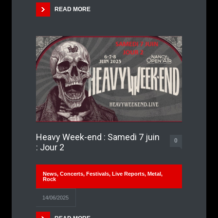
READ MORE
Heavy Week-end : Samedi 7 juin
0
: Jour 2
News
,
Concerts
,
Festivals
,
Live Reports
,
Metal
,
Rock
14/06/2025