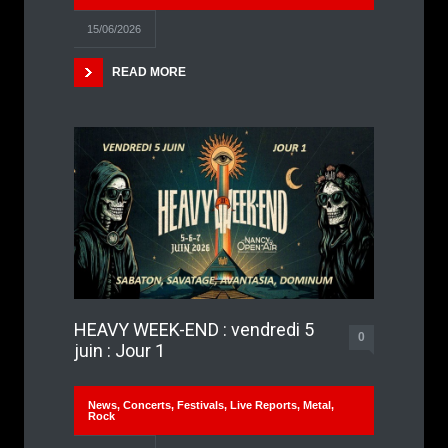
15/06/2026
READ MORE
HEAVY WEEK-END : vendredi 5
0
juin : Jour 1
News
,
Concerts
,
Festivals
,
Live Reports
,
Metal
,
Rock