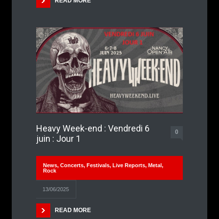
READ MORE
Heavy Week-end : Vendredi 6
0
juin : Jour 1
News
,
Concerts
,
Festivals
,
Live Reports
,
Metal
,
Rock
13/06/2025
READ MORE