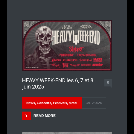
HEAVY WEEK-END les 6, 7 et 8
0
juin 2025
News
,
Concerts
,
Festivals
,
Metal
28/12/2024
READ MORE