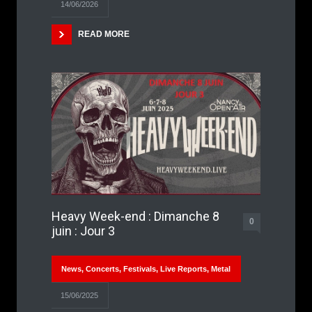
14/06/2026
READ MORE
Heavy Week-end : Dimanche 8
0
juin : Jour 3
News
,
Concerts
,
Festivals
,
Live Reports
,
Metal
15/06/2025