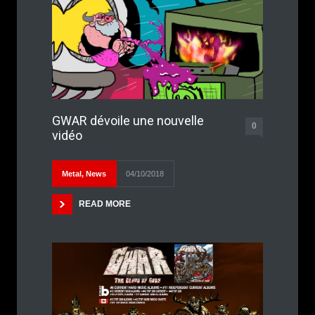
GWAR dévoile une nouvelle
0
vidéo
Metal
,
News
04/10/2018
READ MORE