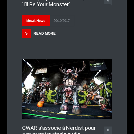
0
‘I’ll Be Your Monster’
Metal
,
News
20/10/2017
READ MORE
GWAR s’associe à Nerdist pour
0