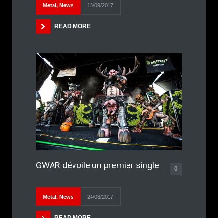
Metal
,
News
13/09/2017
READ MORE
GWAR dévoile un premier single
0
Metal
,
News
24/08/2017
READ MORE