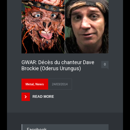
GWAR: Décès du chanteur Dave
0
Brockie (Oderus Urungus)
Metal
,
News
24/03/2014
READ MORE
Facebook