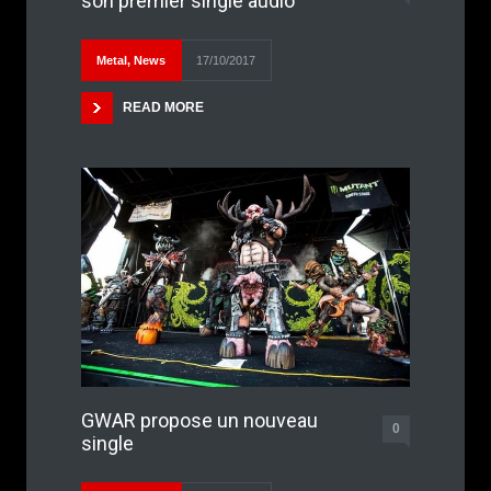
son premier single audio
Metal
,
News
17/10/2017
READ MORE
GWAR propose un nouveau
0
single