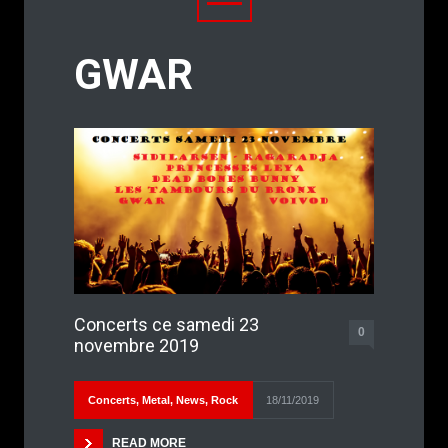
GWAR
Concerts ce samedi 23
0
novembre 2019
Concerts
,
Metal
,
News
,
Rock
18/11/2019
READ MORE