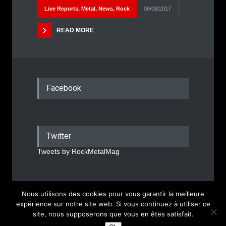
Live Reports
,
Metal
,
News
,
Rock
08/08/2017
READ MORE
Facebook
Twitter
Tweets by RockMetalMag
Nous utilisons des cookies pour vous garantir la meilleure
Rock Metal Mag © 2026
expérience sur notre site web. Si vous continuez à utiliser ce
site, nous supposerons que vous en êtes satisfait.
Mentions Légales