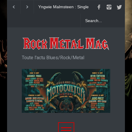
Yngwie Malmsteen : Single
KAI HANSEN : Sin
Now Or Never
Welcome To Life
Toute l'actu Blues/Rock/Metal