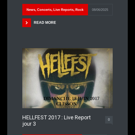
News
,
Concerts
,
Live Reports
,
Rock
08/06/2025
READ MORE
HELLFEST 2017 : Live Report
0
jour 3