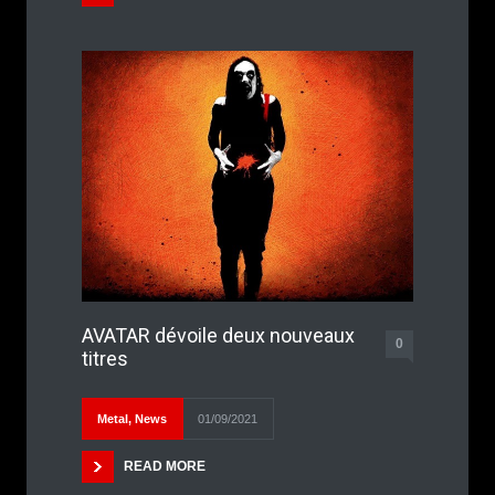
AVATAR dévoile deux nouveaux
0
titres
Metal
,
News
01/09/2021
READ MORE