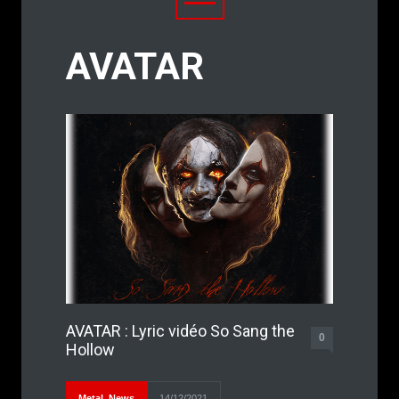
AVATAR
AVATAR : Lyric vidéo So Sang the
0
Hollow
Metal
,
News
14/12/2021