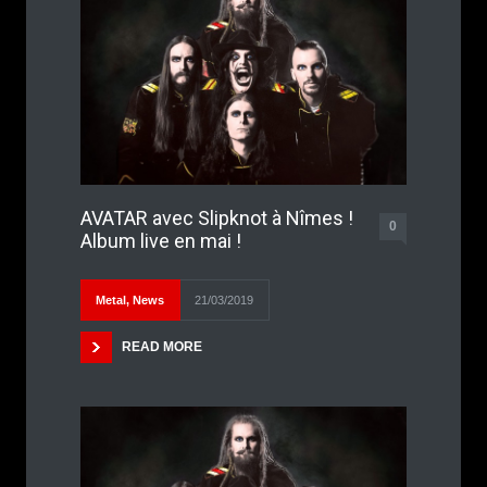
AVATAR avec Slipknot à Nîmes !
0
Album live en mai !
Metal
,
News
21/03/2019
READ MORE