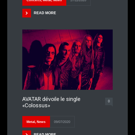
Concerts
,
Metal
,
News
17/11/2020
READ MORE
AVATAR dévoile le single
0
«Colossus»
Metal
,
News
09/07/2020
READ MORE