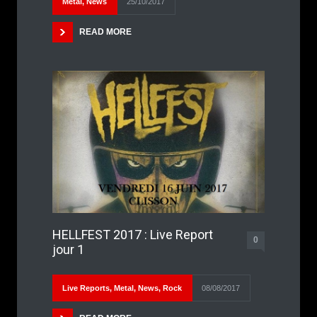
Metal
,
News
25/10/2017
READ MORE
HELLFEST 2017 : Live Report
0
jour 1
Live Reports
,
Metal
,
News
,
Rock
08/08/2017