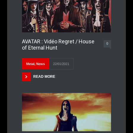
AVATAR : Vidéo Regret / House
0
of Eternal Hunt
Metal
,
News
22/01/2021
READ MORE