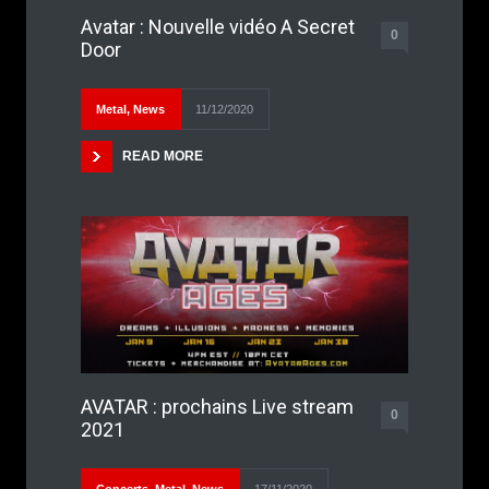
Avatar : Nouvelle vidéo A Secret
0
Door
Metal
,
News
11/12/2020
READ MORE
AVATAR : prochains Live stream
0
2021