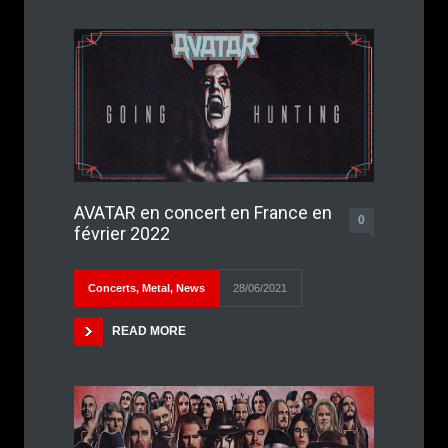
AVATAR en concert en France en
0
février 2022
Concerts
,
Metal
,
News
28/06/2021
READ MORE