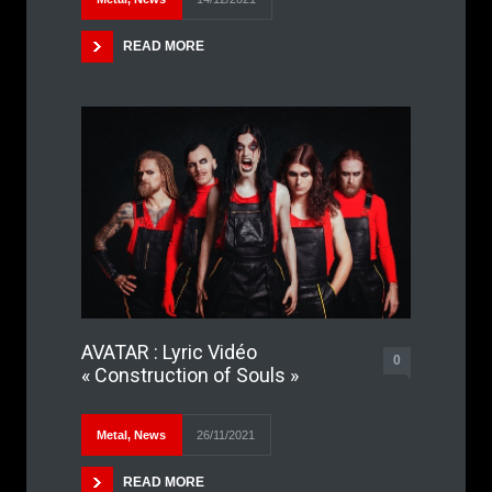
READ MORE
AVATAR : Lyric Vidéo
0
« Construction of Souls »
Metal
,
News
26/11/2021
READ MORE