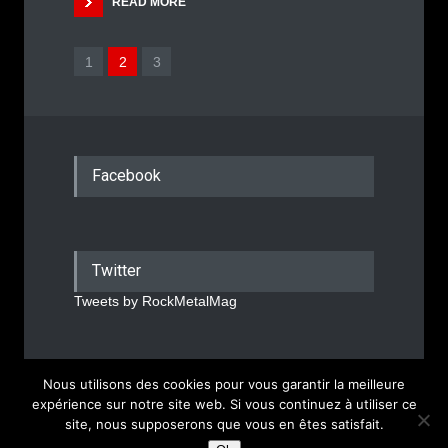
READ MORE
1
2
3
Facebook
Twitter
Tweets by RockMetalMag
Nous utilisons des cookies pour vous garantir la meilleure
Rock Metal Mag © 2026
expérience sur notre site web. Si vous continuez à utiliser ce
site, nous supposerons que vous en êtes satisfait.
Mentions Légales