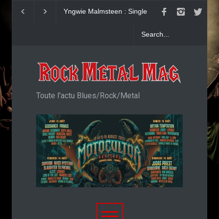
KAI HANSEN : Single
Girish and The Chr
Welcome To Life
"Generation Cowa
Toute l'actu Blues/Rock/Metal