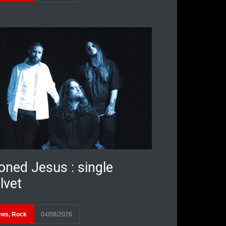
oned Jesus : single
lvet
ews
,
Rock
04/08/2026