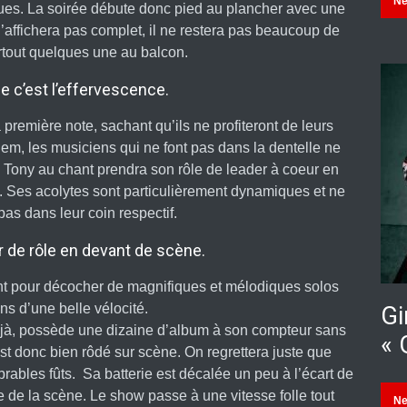
N
es. La soirée débute donc pied au plancher avec une
’affichera pas complet, il ne restera pas beaucoup de
urtout quelques une au balcon.
e c’est l’effervescence.
première note, sachant qu’ils ne profiteront de leurs
m, les musiciens qui ne font pas dans la dentelle ne
l Tony au chant prendra son rôle de leader à coeur en
. Ses acolytes sont particulièrement dynamiques et ne
as dans leur coin respectif.
ur de rôle en devant de scène.
vent pour décocher de magnifiques et mélodiques solos
ns d’une belle vélocité.
Gi
éjà, possède une dizaine d’album à son compteur sans
« 
st donc bien rôdé sur scène. On regrettera juste que
ables fûts. Sa batterie est décalée un peu à l’écart de
e la scène. Le show passe à une vitesse folle tout
N