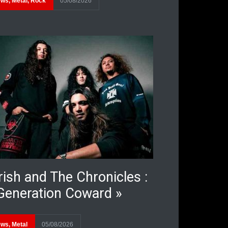
ews
,
Metal
,
Rock
05/08/2026
rish and The Chronicles :
Generation Coward »
ews
,
Metal
05/08/2026