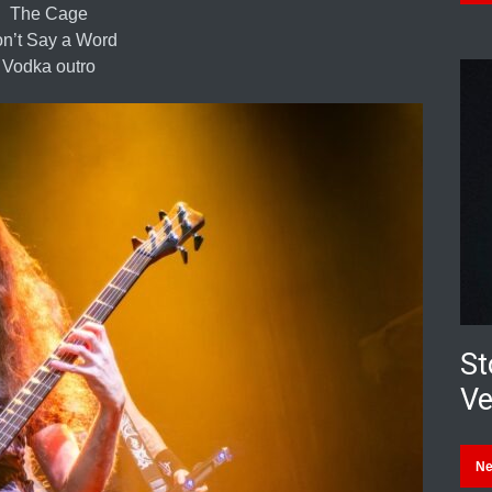
The Cage
n’t Say a Word
Vodka outro
St
Ve
N