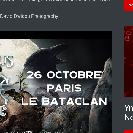
N
e David Dwidou Photography
Yn
No