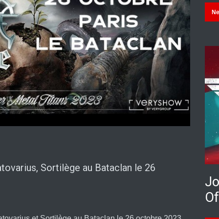
N
tovarius, Sortilège au Bataclan le 26
Jo
Of
atovarius et Sortilège au Bataclan le 26 octobre 2023