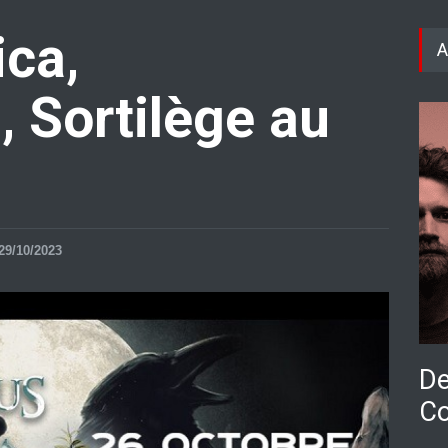
ica,
A
, Sortilège au
29/10/2023
De
Co