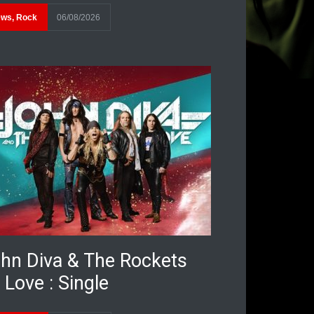
ews
,
Rock
06/08/2026
hn Diva & The Rockets
 Love : Single