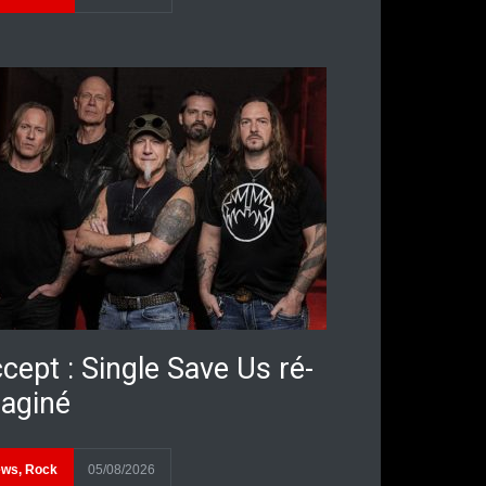
cept : Single Save Us ré-
aginé
ews
,
Rock
05/08/2026