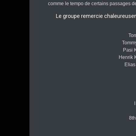
comme le tempo de certains passages des
Le groupe remercie chaleureusemen
Ton
Tommy 
Pasi 
Henrik 
Elias
8t