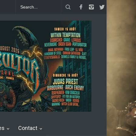
The Chronicles : "Generation Coward"
Dead Poet Society : clip de Co
es
Contact