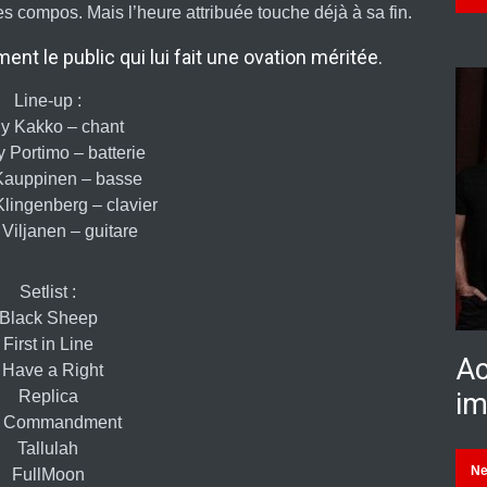
 compos. Mais l’heure attribuée touche déjà à sa fin.
t le public qui lui fait une ovation méritée.
Line-up :
y Kakko – chant
Portimo – batterie
Kauppinen – basse
Klingenberg – clavier
 Viljanen – guitare
Setlist :
Black Sheep
First in Line
Ac
I Have a Right
im
Replica
h Commandment
Tallulah
N
FullMoon