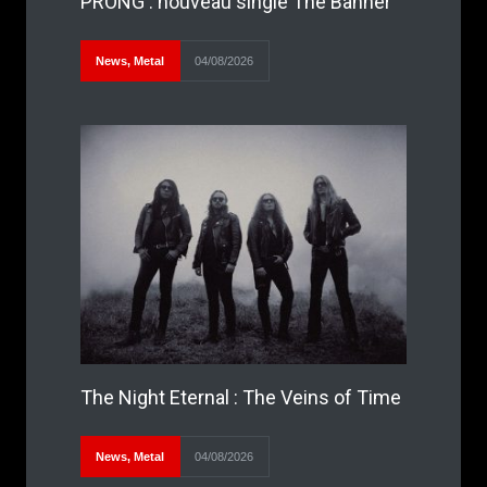
PRONG : nouveau single The Banner
News
,
Metal
04/08/2026
The Night Eternal : The Veins of Time
News
,
Metal
04/08/2026