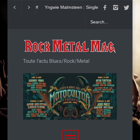
Yngwie Malmsteen : Single
KAI HANSEN : Sin
Now Or Never
Welcome To Life
Toute l'actu Blues/Rock/Metal