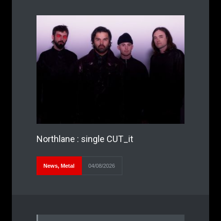
Northlane : single CUT_it
News
,
Metal
04/08/2026