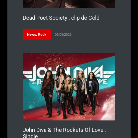
Dead Poet Society : clip de Cold
News
,
Rock
06/08/2026
John Diva & The Rockets Of Love :
Single