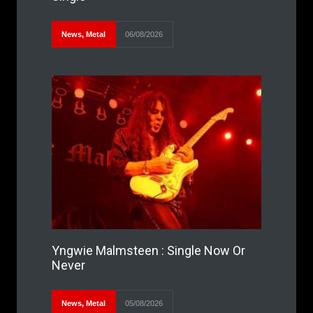
News
,
Metal
06/08/2026
Yngwie Malmsteen : Single Now Or
Never
News
,
Metal
05/08/2026