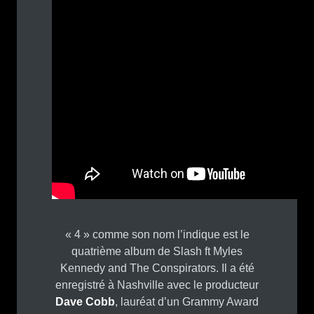
« 4 » comme son nom l’indique est le
quatrième album de Slash ft Myles
Kennedy and The Conspirators. Il a été
enregistré à Nashville avec le producteur
Dave Cobb
, lauréat d’un Grammy Award