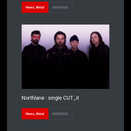
News
,
Metal
04/08/2026
Northlane : single CUT_it
News
,
Metal
04/08/2026