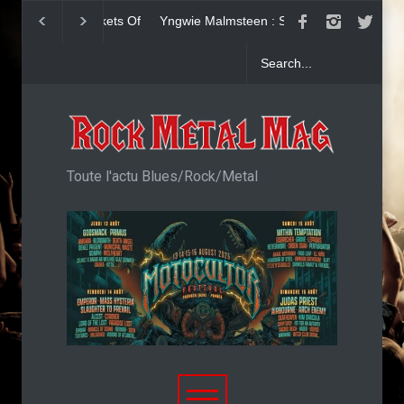
Yngwie Malmsteen : Single
KAI HANSEN : Sin
Now Or Never
Welcome To Life
Toute l'actu Blues/Rock/Metal