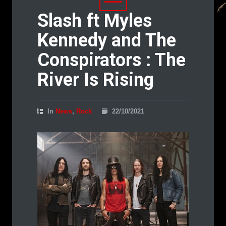
Slash ft Myles
Kennedy and The
Conspirators : The
River Is Rising
In
News
,
Rock
22/10/2021