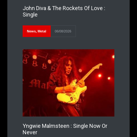
John Diva & The Rockets Of Love :
Single
News
,
Metal
06/08/2026
Yngwie Malmsteen : Single Now Or
Never