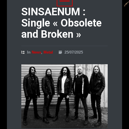
SINSAENUM :
Single « Obsolete
and Broken »
In
News
,
Metal
25/07/2025