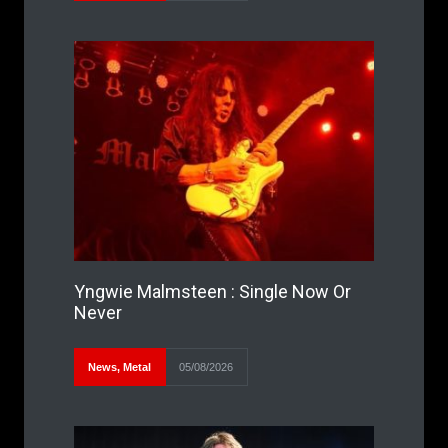
Yngwie Malmsteen : Single Now Or
Never
News
,
Metal
05/08/2026