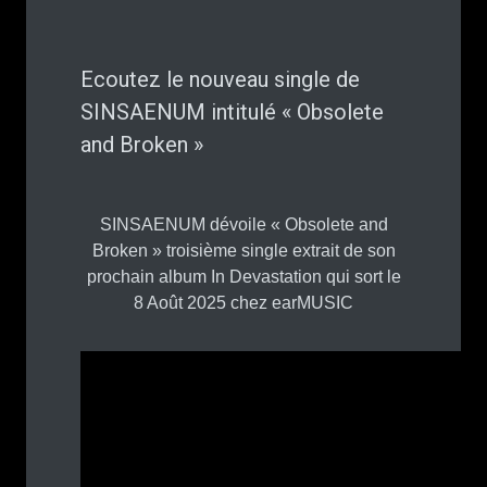
Ecoutez le nouveau single de
SINSAENUM intitulé « Obsolete
and Broken »
SINSAENUM dévoile « Obsolete and
Broken » troisième single extrait de son
prochain album In Devastation qui sort le
8 Août 2025 chez earMUSIC