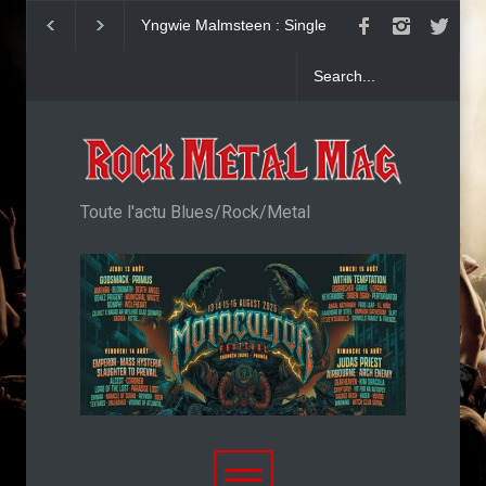
Yngwie Malmsteen : Single
KAI HANSEN : Sin
Now Or Never
Welcome To Life
Toute l'actu Blues/Rock/Metal