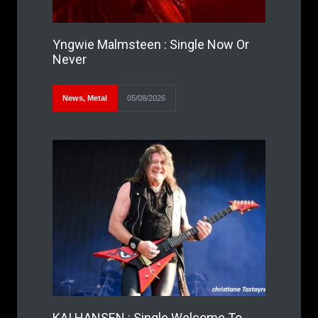
Yngwie Malmsteen : Single Now Or
Never
News
,
Metal
05/08/2026
KAI HANSEN : Single Welcome To