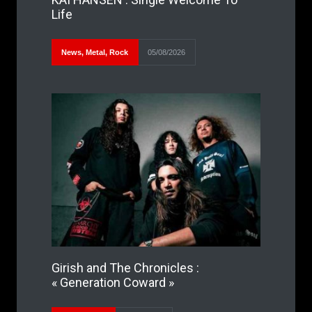
Life
News
,
Metal
,
Rock
05/08/2026
Girish and The Chronicles :
« Generation Coward »