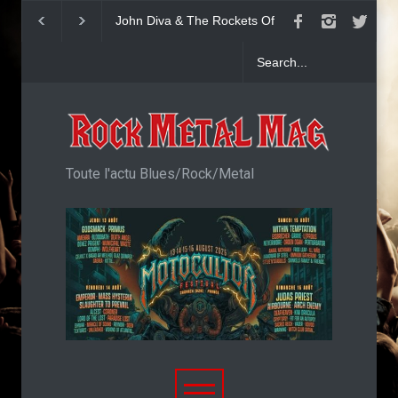
John Diva & The Rockets Of
Yngwie Malmsteen 
Love : Single
Now Or Never
Toute l'actu Blues/Rock/Metal