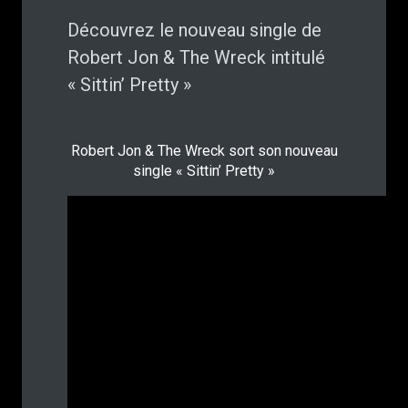
Découvrez le nouveau single de
Robert Jon & The Wreck intitulé
« Sittin’ Pretty »
Robert Jon & The Wreck sort son nouveau
single « Sittin’ Pretty »