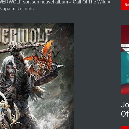
OWERWOLF sort son nouvel album « Call Of The Wild »
N
 Napalm Records
Jo
Of