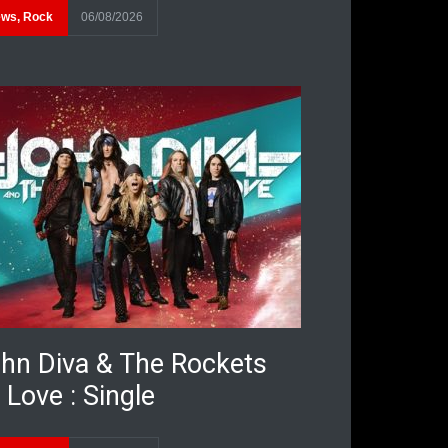
ews
,
Rock
06/08/2026
hn Diva & The Rockets
 Love : Single