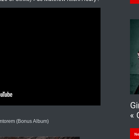
Gi
« 
ntorem (Bonus Album)
N