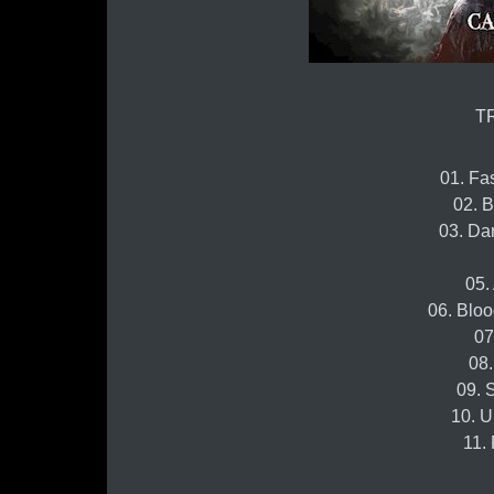
T
01. Fa
02. 
03. Da
05.
06. Bloo
07
08.
09. 
10. U
11.