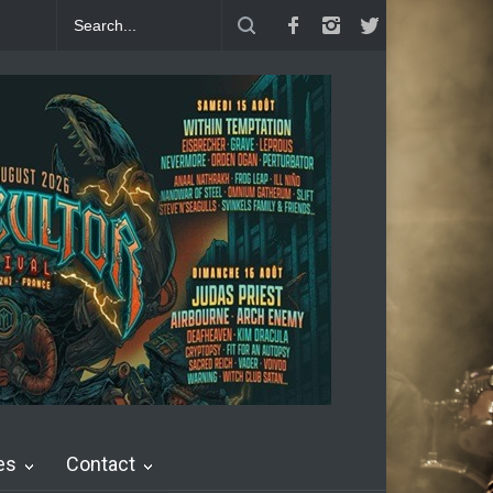
SEN : Single Welcome To Life
Crossbone Skully : Thunder Love feat.
es
Contact