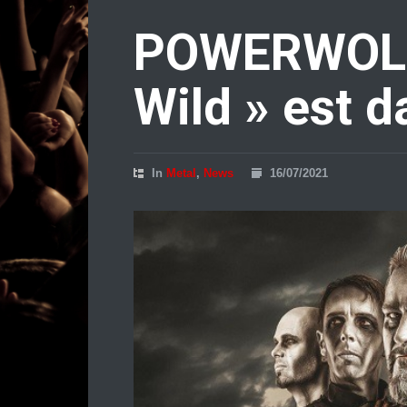
POWERWOLF 
Wild » est d
In
Metal
,
News
16/07/2021