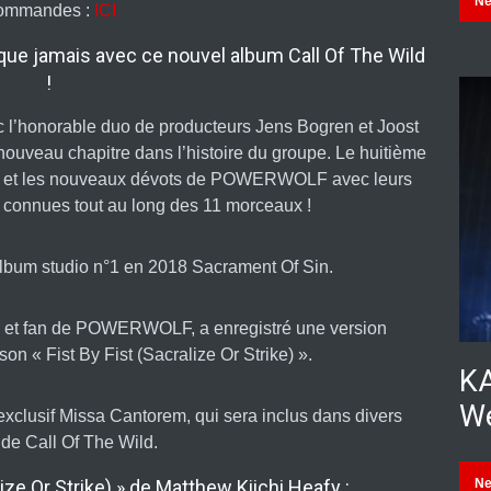
N
ommandes :
ICI
que jamais avec ce nouvel album Call Of The Wild
!
c l’honorable duo de producteurs Jens Bogren et Joost
ouveau chapitre dans l’histoire du groupe. Le huitième
iens et les nouveaux dévots de POWERWOLF avec leurs
 connues tout au long des 11 morceaux !
l’album studio n°1 en 2018 Sacrament Of Sin.
i et fan de POWERWOLF, a enregistré une version
n « Fist By Fist (Sacralize Or Strike) ».
KA
We
exclusif Missa Cantorem, qui sera inclus dans divers
 de Call Of The Wild.
lize Or Strike) » de Matthew Kiichi Heafy :
N