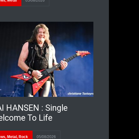
ews
,
Metal
05/08/2026
I HANSEN : Single
lcome To Life
ews
,
Metal
,
Rock
05/08/2026