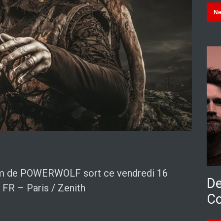
N
lbum de POWERWOLF sort ce vendredi 16
De
1 FR – Paris / Zenith
Co