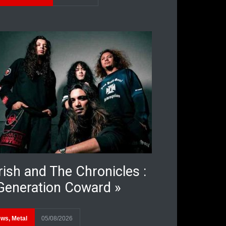
rish and The Chronicles :
Generation Coward »
ews
,
Metal
05/08/2026