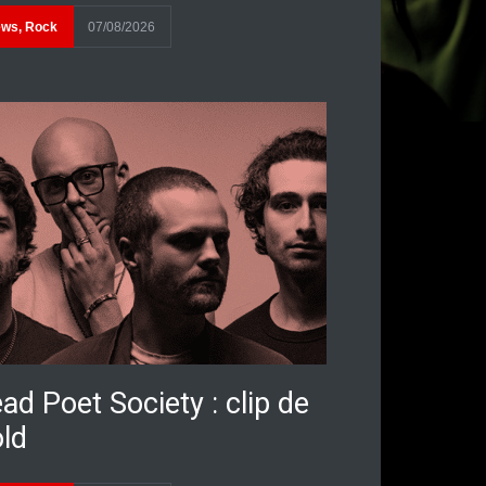
ews
,
Rock
07/08/2026
ad Poet Society : clip de
ld