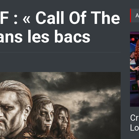
: « Call Of The
A
ans les bacs
Cr
Lo