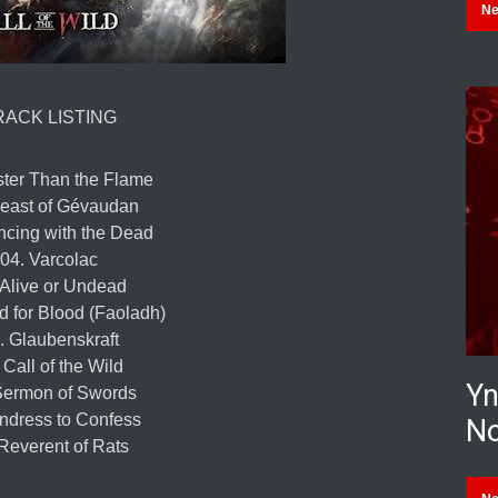
N
RACK LISTING
ster Than the Flame
Beast of Gévaudan
ncing with the Dead
04. Varcolac
 Alive or Undead
d for Blood (Faoladh)
. Glaubenskraft
 Call of the Wild
Yn
Sermon of Swords
ndress to Confess
No
 Reverent of Rats