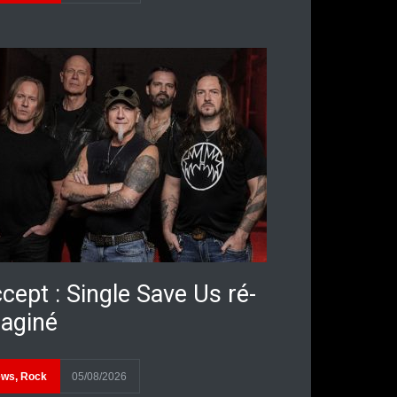
cept : Single Save Us ré-
aginé
ews
,
Rock
05/08/2026