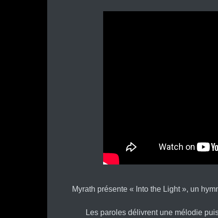
Myrath présente « Into the Light », un hym
Les paroles délivrent une mélodie pui