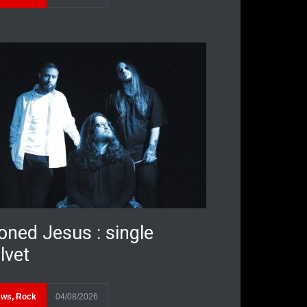
oned Jesus : single
lvet
ews
,
Rock
04/08/2026