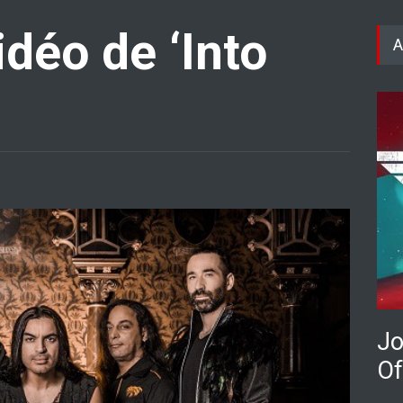
déo de ‘Into
A
Jo
Of