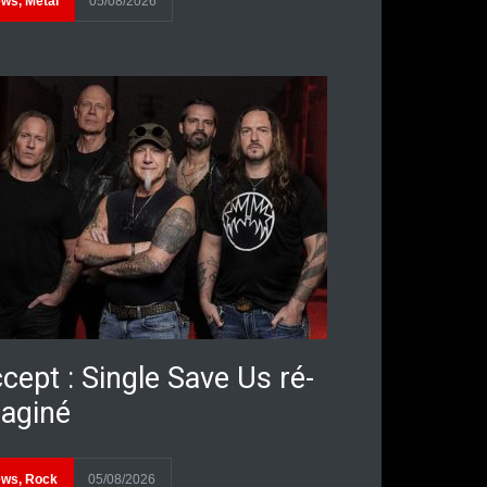
ews
,
Metal
05/08/2026
cept : Single Save Us ré-
aginé
ews
,
Rock
05/08/2026