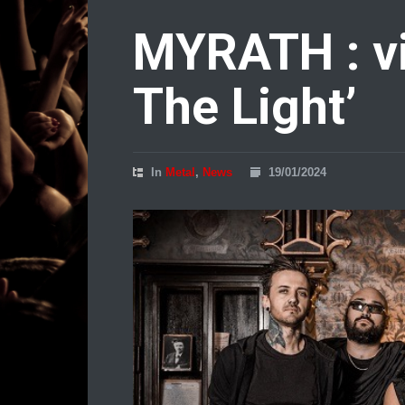
MYRATH : vi
The Light’
In
Metal
,
News
19/01/2024