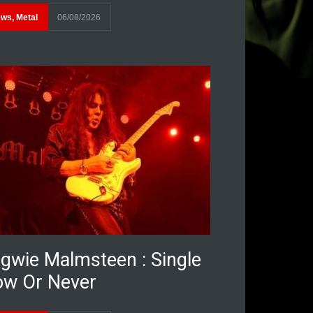
ews
,
Metal
06/08/2026
gwie Malmsteen : Single
w Or Never