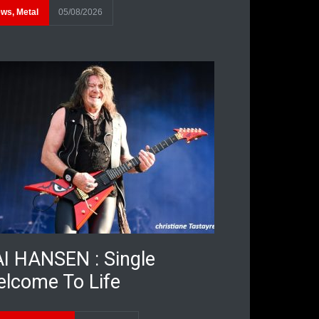
ews
,
Metal
05/08/2026
I HANSEN : Single
lcome To Life