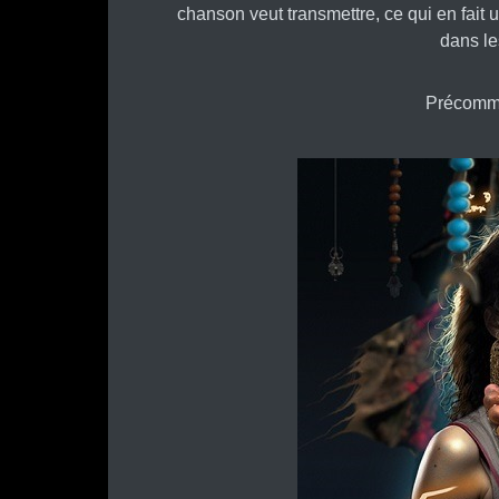
chanson veut transmettre, ce qui en fait u
dans le
Précomm