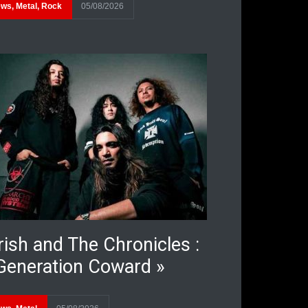
ews
,
Metal
,
Rock
05/08/2026
rish and The Chronicles :
Generation Coward »