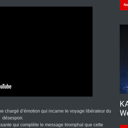
N
KA
ne chargé d’émotion qui incarne le voyage libérateur du
We
désespoir.
ssante qui complète le message triomphal que cette