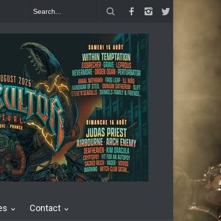
pt : Single Save Us ré-imaginé
John Diva & The Rockets Of Love : S
es
Contact