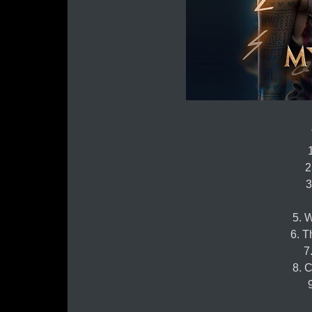
2
3
5. 
6. T
7
8. 