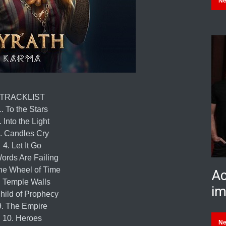
N
TRACKLIST
1. To the Stars
. Into the Light
. Candles Cry
4. Let It Go
Words Are Failing
he Wheel of Time
Ac
. Temple Walls
im
Child of Prophecy
9. The Empire
10. Heroes
N