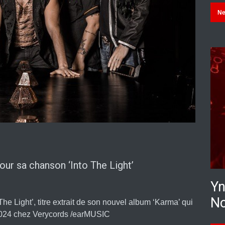
N
r sa chanson ‘Into The Light’
Yn
No
e Light’, titre extrait de son nouvel album ‘Karma’ qui
 2024 chez Verycords /earMUSIC