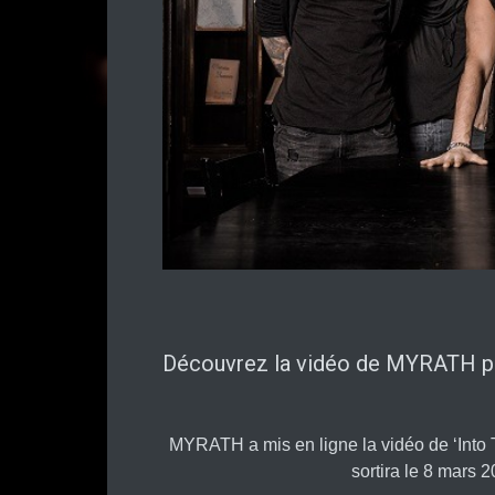
Découvrez la vidéo de MYRATH pou
MYRATH a mis en ligne la vidéo de ‘Into Th
sortira le 8 mars