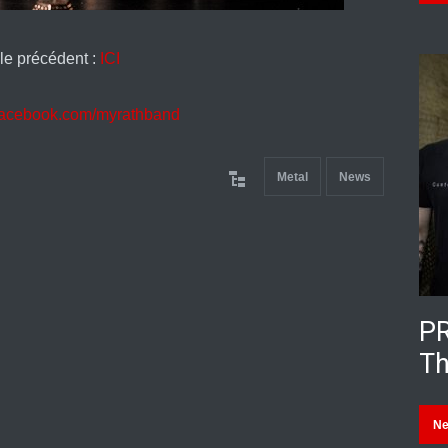
cle précédent :
ICI
.facebook.com/myrathband
Metal
News
PR
Th
N