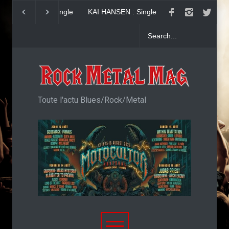
KAI HANSEN : Single
Girish and The Chr
Welcome To Life
"Generation Cowa
Toute l'actu Blues/Rock/Metal