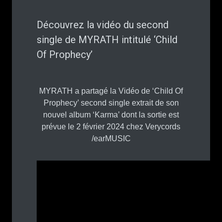
Découvrez la vidéo du second
single de MYRATH intitulé ‘Child
Of Prophecy’
MYRATH a partagé la Vidéo de ‘Child Of
Prophecy’ second single extrait de son
nouvel album ‘Karma’ dont la sortie est
prévue le 2 février 2024 chez Verycords
/earMUSIC