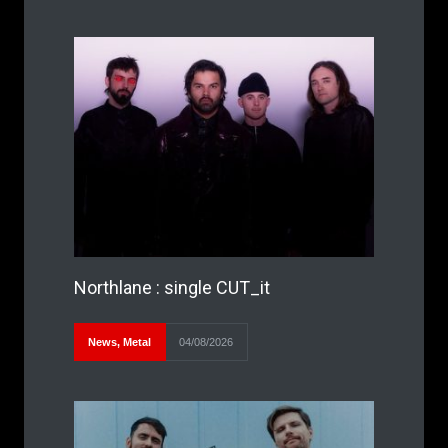
Northlane : single CUT_it
News
,
Metal
04/08/2026