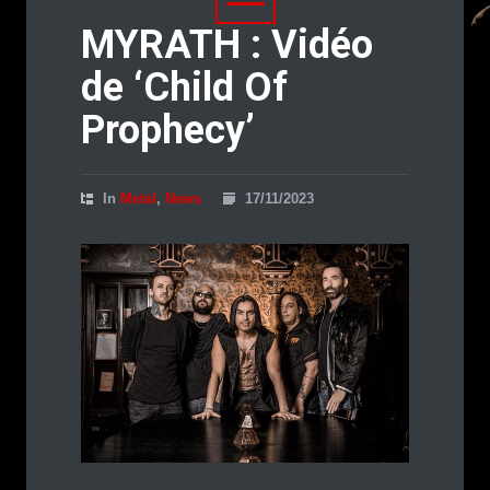
MYRATH : Vidéo
de ‘Child Of
Prophecy’
In
Metal
,
News
17/11/2023