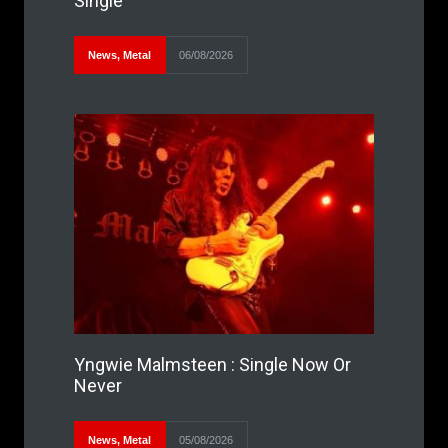
Single
News
,
Metal
06/08/2026
Yngwie Malmsteen : Single Now Or
Never
News
,
Metal
05/08/2026