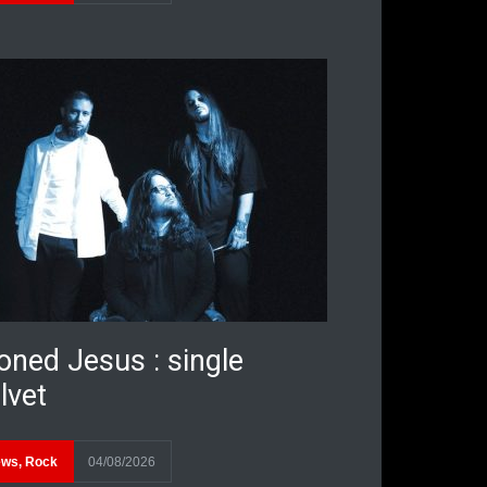
oned Jesus : single
lvet
ews
,
Rock
04/08/2026