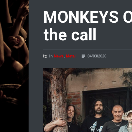
MONKEYS O
the call
In
News
,
Metal
04/03/2026