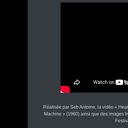
Réalisée par Seb Antoine, la vidéo « Hea
Machine » (1960) ainsi que des images li
Festiv