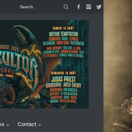
The Chronicles : "Generation Coward"
Dead Poet Society : clip de Co
es
Contact