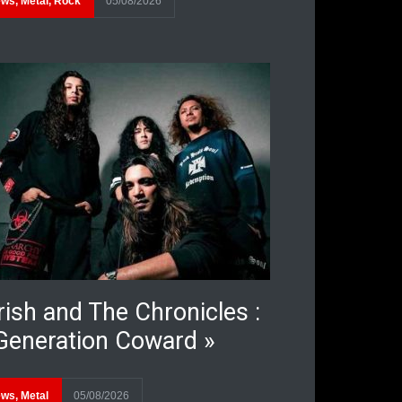
ews
,
Metal
,
Rock
05/08/2026
rish and The Chronicles :
Generation Coward »
ews
,
Metal
05/08/2026