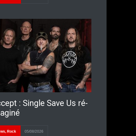
cept : Single Save Us ré-
aginé
ews
,
Rock
05/08/2026