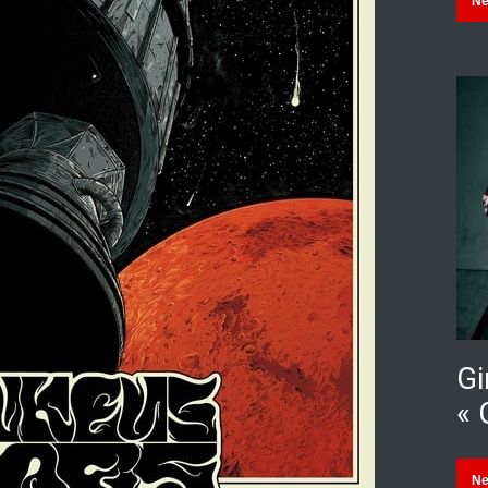
N
Gi
« 
N