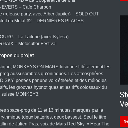
FERRAND – La Coopérative de Mai
 NEVERS – Café Charbon
 (release party, avec Alber Jupiter) – SOLD OUT
Nuit du Metal #2 – DERNIÈRES PLACES
URG – La Laiterie (avec Kylesa)
HAIX – Motocultor Festival
ropos du projet
istique, MONKEYS ON MARS fusionne littéralement les
prog aussi sombres qu’oniriques. Les atmosphères
D SKY, portées par une voix éthérée et des mélodies
sifs, les grooves hypnotiques et les riffs colossaux du
St
e suisse MONKEY3.
Ve
es space-prog de 11 et 13 minutes, marqués par la
ythmique (deux batteries, deux basses). Seul le titre
N
tallin de Julien Pras, voix de Mars Red Sky, « Hear The