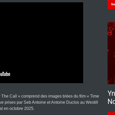
N
Yn
r The Call » comprend des images tirées du film « Time
No
ve prises par Seb Antoine et Antoine Duclos au Westill
al en octobre 2025.