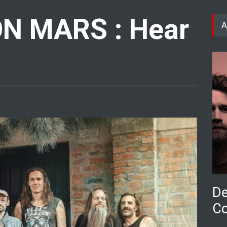
N MARS : Hear
A
De
Co