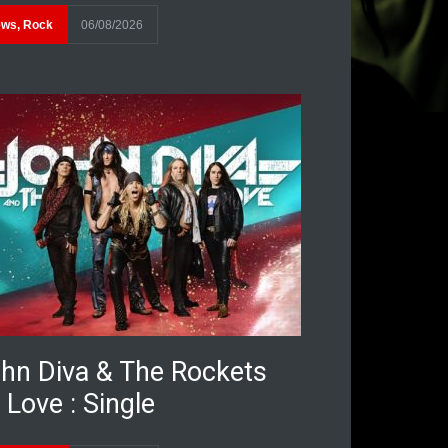
ews
,
Rock
06/08/2026
hn Diva & The Rockets
 Love : Single