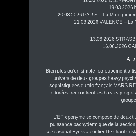
18.03.2026 CLERMONT-
19.03.2026
20.03.2026 PARIS – La Maroquinerie
21.03.2026 VALENCE – La 
13.06.2026 STRASBO
16.08.2026 CAR
A p
Bien plus qu’un simple regroupement art
univers de deux groupes heavy psych/
sophistiquées du trio français MARS RE
torturées, rencontrent les breaks progres
group
L’EP éponyme se compose de deux titr
puissance pachydermique de la section r
« Seasonal Pyres » contient le chant cris