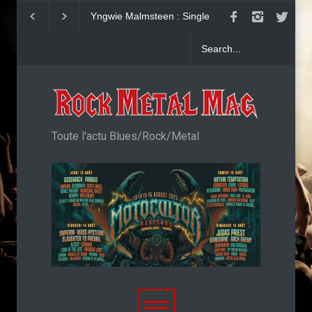
Yngwie Malmsteen : Single
KAI HANSEN : Sin
Now Or Never
Welcome To Life
Toute l'actu Blues/Rock/Metal