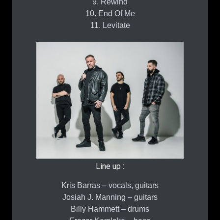
9. ⁠Rewind
10. ⁠End Of Me
11. ⁠Levitate
Line up :
Kris Barras – vocals, guitars
Josiah J. Manning – guitars
Billy Hammett – drums