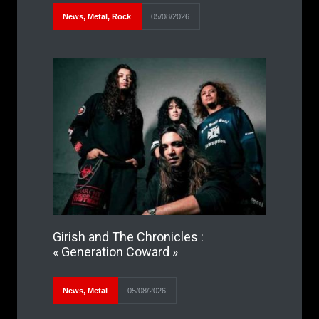
News
,
Metal
,
Rock
05/08/2026
Girish and The Chronicles :
« Generation Coward »
News
,
Metal
05/08/2026