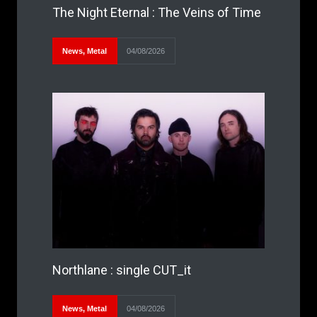
The Night Eternal : The Veins of Time
News
,
Metal
04/08/2026
Northlane : single CUT_it
News
,
Metal
04/08/2026