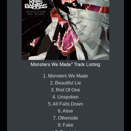
Monsters We Made” Track Listing:
1. Monsters We Made
2. ⁠Beautiful Lie
3. ⁠Riot Of One
4. ⁠Unspoken
5. ⁠All Falls Down
6. ⁠Alive
7. ⁠Otherside
8. ⁠Fake