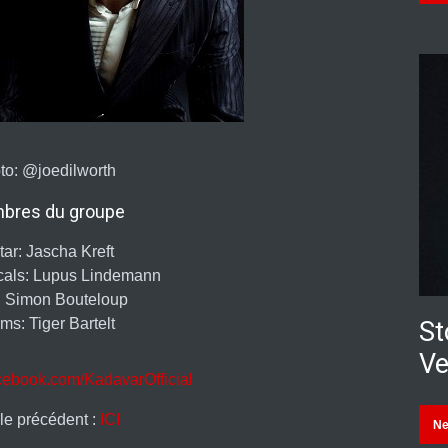
to: @joedilworth
bres du groupe
tar: Jascha Kreft
ocals: Lupus Lindemann
: Simon Bouteloup
ms: Tiger Bartelt
St
Ve
cebook.com/KadavarOfficial
cle précédent :
ICI
N