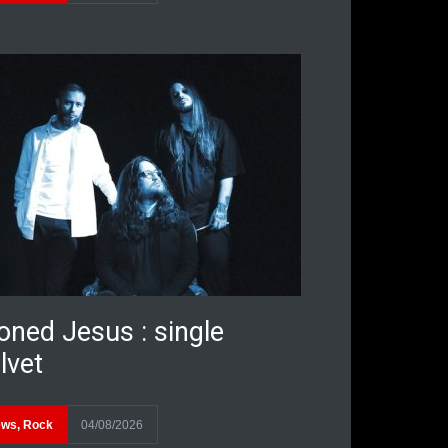
oned Jesus : single
lvet
ews
,
Rock
04/08/2026