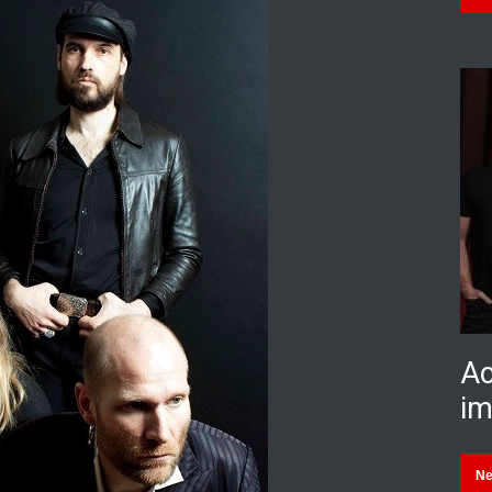
Ac
im
N