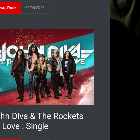
ews
,
Rock
06/08/2026
hn Diva & The Rockets
 Love : Single