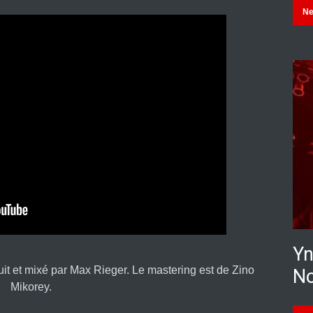
N
Yn
uit et mixé par Max Rieger. Le mastering est de Zino
No
Mikorey.