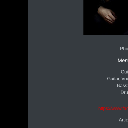
Pho
Mem
Gui
Guitar, V
Bass
Dru
https://www.fa
Arti