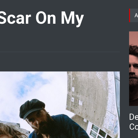
Scar On My
A
De
Co