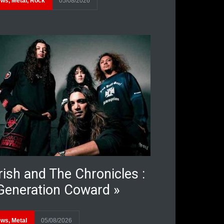
ews
,
Metal
,
Rock
05/08/2026
rish and The Chronicles :
Generation Coward »
ews
,
Metal
05/08/2026