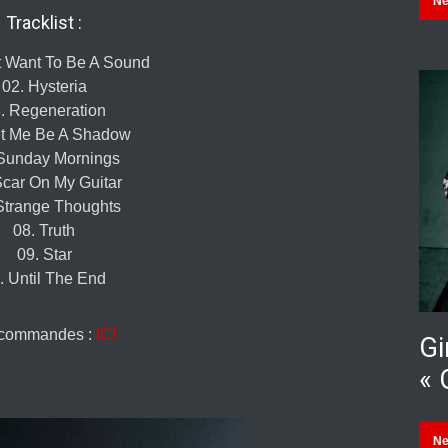
N
Tracklist :
st Want To Be A Sound
02. Hysteria
. Regeneration
et Me Be A Shadow
 Sunday Mornings
Scar On My Guitar
Strange Thoughts
08. Truth
09. Star
. Until The End
commandes :
ICI
Gi
« 
N