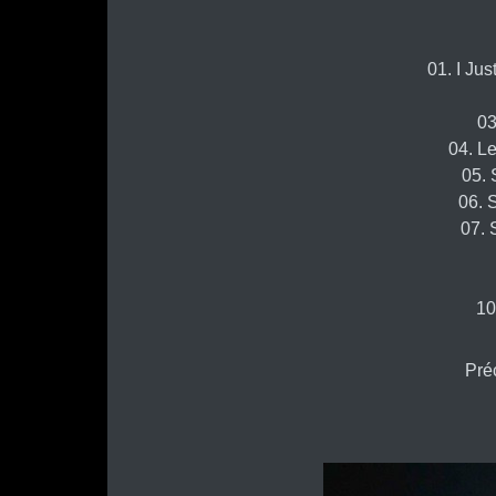
01. I Ju
03
04. L
05.
06. 
07. 
10
Pré