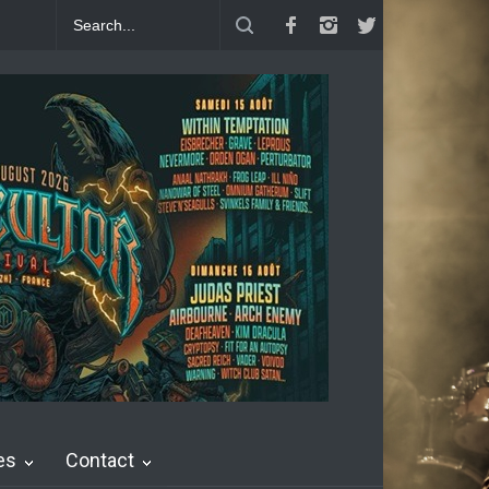
The Chronicles : "Generation Coward"
Dead Poet Society : clip de Co
es
Contact