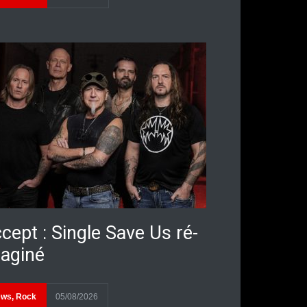
cept : Single Save Us ré-
aginé
ews
,
Rock
05/08/2026