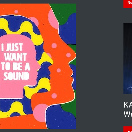
N
KA
We