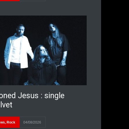
oned Jesus : single
lvet
ews
,
Rock
04/08/2026