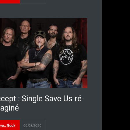
cept : Single Save Us ré-
aginé
ews
,
Rock
05/08/2026