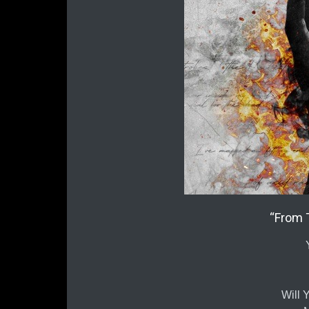
“From T
Will