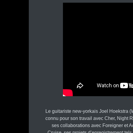
Le guitariste new-yorkais Joel Hoekstra 
connu pour son travail avec Cher, Night 
ses collaborations avec Foreigner et A
Cruise, ses projets d’enregistrement tels