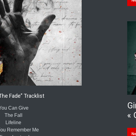
N
he Fade” Tracklist
Gi
You Can Give
« 
The Fall
Lifeline
 You Remember Me
N