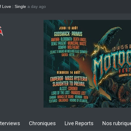
 Now Or Never
a day ago
KAI HANSEN : Single Welcome To Life
Girish and 
nterviews
Chroniques
Live Reports
Nos rubriqu