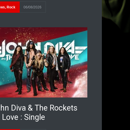
ews
,
Rock
06/08/2026
hn Diva & The Rockets
 Love : Single