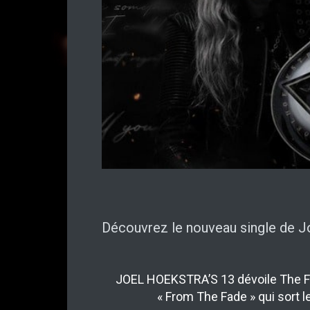
Découvrez le nouveau single de Joe
JOEL HOEKSTRA’S 13 dévoile The Fal
« From The Fade » qui sort le