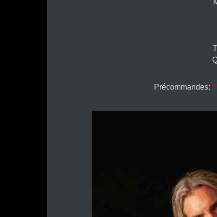
M
T
Q
Précommandes:
h