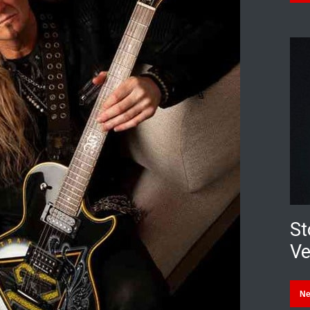
St
Ve
N