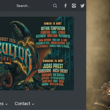
The Chronicles : "Generation Coward"
Dead Poet Society : clip de Co
es
Contact