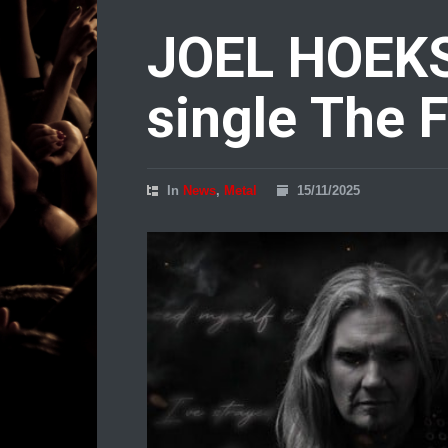
JOEL HOEKS
single The F
In
News
,
Metal
15/11/2025