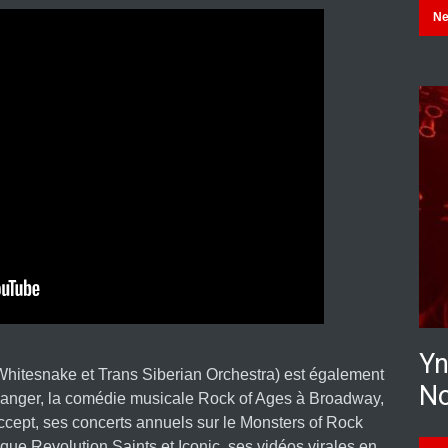
N
Yn
(Whitesnake et Trans Siberian Orchestra) est également
No
Ranger, la comédie musicale Rock of Ages à Broadway,
ccept, ses concerts annuels sur le Monsters of Rock
 que Revolution Saints et Iconic, ses vidéos virales en