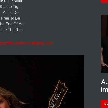
isunderstood
Start to Fight
All I’d Do
Free To Be
he End Of Me
uite The Ride
ttps://ffm.bio/fromthefadelalbum
Ac
im
N