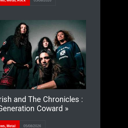
ews
,
Metal
,
Rock
05/08/2026
rish and The Chronicles :
Generation Coward »
ews
,
Metal
05/08/2026