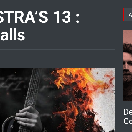
TRA’S 13 :
A
alls
De
Co