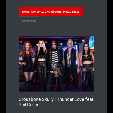
News
,
Concerts
,
Live Reports
,
Metal
,
Slider
08/08/2026
Crossbone Skully : Thunder Love feat.
Phil Collen