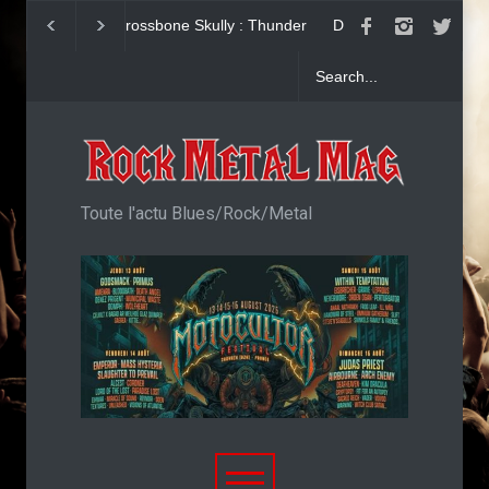
Dead Poet Society : clip de
John Diva & The R
Cold
Love : Single
Toute l'actu Blues/Rock/Metal