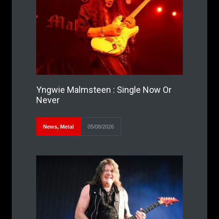
Yngwie Malmsteen : Single Now Or
Never
News
,
Metal
05/08/2026