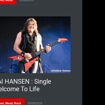
ews
,
Metal
05/08/2026
I HANSEN : Single
lcome To Life
ews
,
Metal
,
Rock
05/08/2026