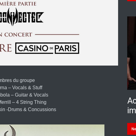
bres du groupe
rna – Vocals & Stuff
ola – Guitar & Vocals
Ac
rrill – 4 String Thing
im
in -Drums & Concussions
N