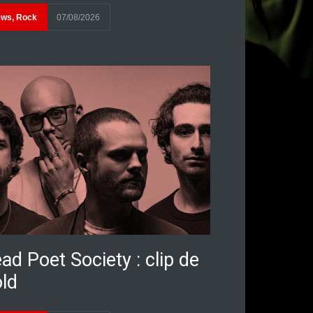
ews
,
Rock
07/08/2026
ad Poet Society : clip de
ld