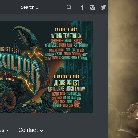
SEN : Single Welcome To Life
Crossbone Skully : Thunder Love feat.
es
Contact