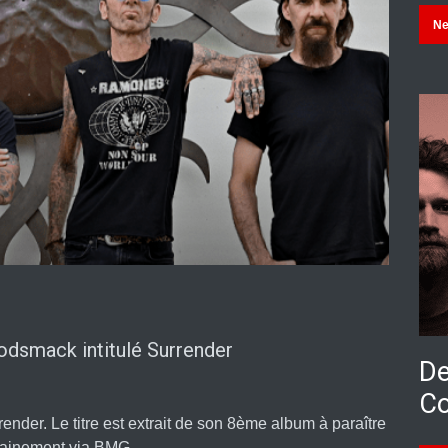
N
odsmack intitulé Surrender
De
Co
nder. Le titre est extrait de son 8ème album à paraître
ainement via BMG