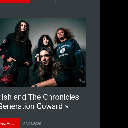
rish and The Chronicles :
Generation Coward »
ews
,
Metal
05/08/2026