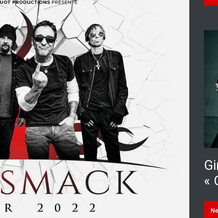
Gi
« 
N