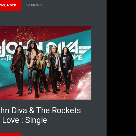
ews
,
Rock
06/08/2026
hn Diva & The Rockets
 Love : Single