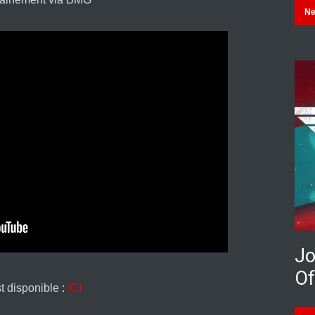
N
Jo
Of
st disponible :
ICI