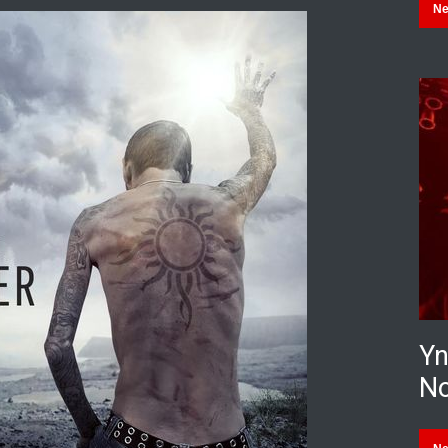
N
Yn
No