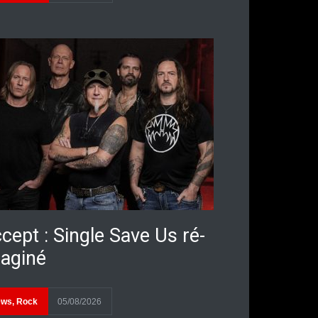
cept : Single Save Us ré-
aginé
ews
,
Rock
05/08/2026