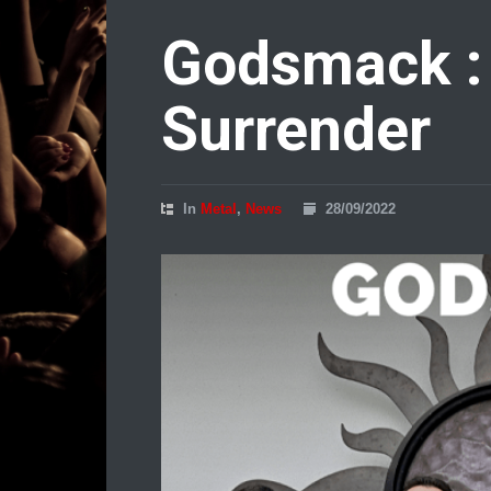
Godsmack :
Surrender
In
Metal
,
News
28/09/2022