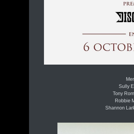
Mem
Sully E
Tony Romb
Robbie Me
Shannon Lark