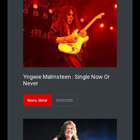
Yngwie Malmsteen : Single Now Or
Never
News
,
Metal
05/08/2026