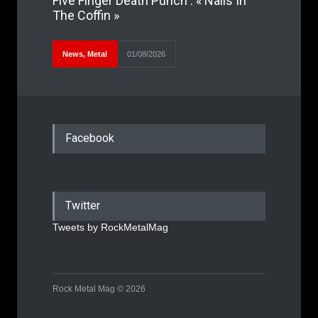
Five Finger Death Punch : « Nails In
The Coffin »
News
,
Metal
01/08/2026
Facebook
Twitter
Tweets by RockMetalMag
Rock Metal Mag © 2026