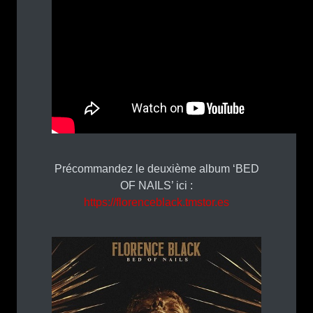
Précommandez le deuxième album ‘BED
OF NAILS’ ici :
https://
florenceblack.tmstor.es