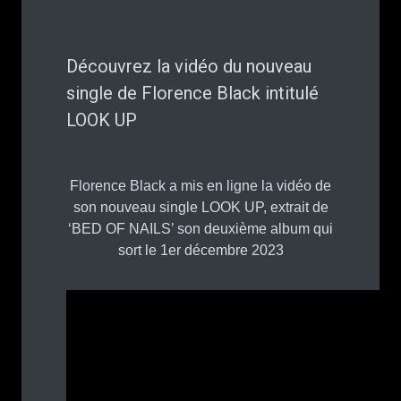
Découvrez la vidéo du nouveau
single de Florence Black intitulé
LOOK UP
Florence Black a mis en ligne la vidéo de
son nouveau single LOOK UP, extrait de
‘BED OF NAILS’ son deuxième album qui
sort le 1er décembre 2023