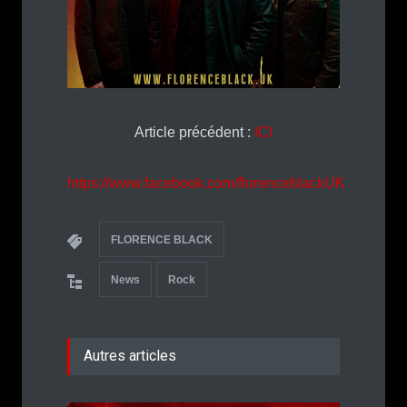
Article précédent :
ICI
https://www.facebook.com/florenceblackUK
FLORENCE BLACK
News
Rock
Autres articles