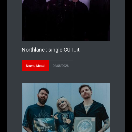
Northlane : single CUT_it
News
,
Metal
04/08/2026