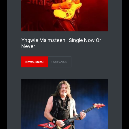
Yngwie Malmsteen : Single Now Or
Never
News
,
Metal
05/08/2026