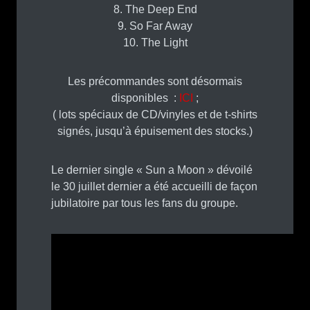
8. The Deep End
9. So Far Away
10. The Light
Les précommandes sont désormais
disponibles :
ICI
;
( lots spéciaux de CD/vinyles et de t-shirts
signés, jusqu’à épuisement des stocks.)
Le dernier single « Sun a Moon » dévoilé
le 30 juillet dernier a été accueilli de façon
jubilatoire par tous les fans du groupe.