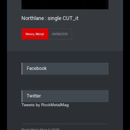
Northlane : single CUT_it
News
,
Metal
04/08/2026
Facebook
Twitter
Tweets by RockMetalMag
Rock Metal Mag © 2026