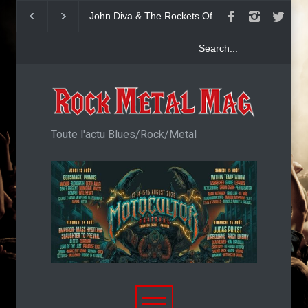
Yngwie Malmsteen : Single
KAI HANSEN : Sin
Now Or Never
Welcome To Life
Toute l'actu Blues/Rock/Metal