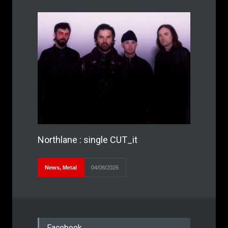
Northlane : single CUT_it
News
,
Metal
04/08/2026
Facebook