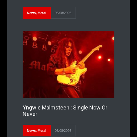
News
,
Metal
06/08/2026
Yngwie Malmsteen : Single Now Or
Never
News
,
Metal
05/08/2026