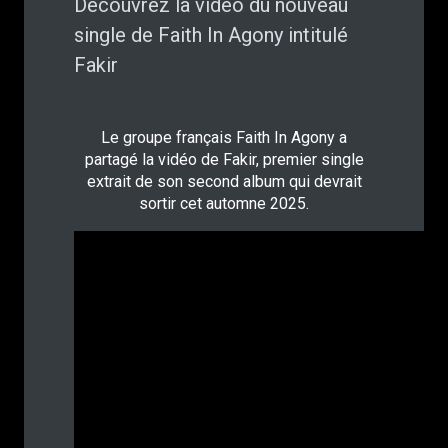
Découvrez la vidéo du nouveau
single de Faith In Agony intitulé
Fakir
Le groupe français Faith In Agony a
partagé la vidéo de Fakir, premier single
extrait de son second album qui devrait
sortir cet automne 2025.