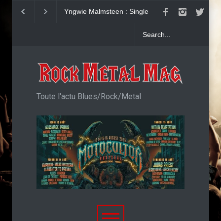
Yngwie Malmsteen : Single
KAI HANSEN : Sin
Now Or Never
Welcome To Life
Toute l'actu Blues/Rock/Metal