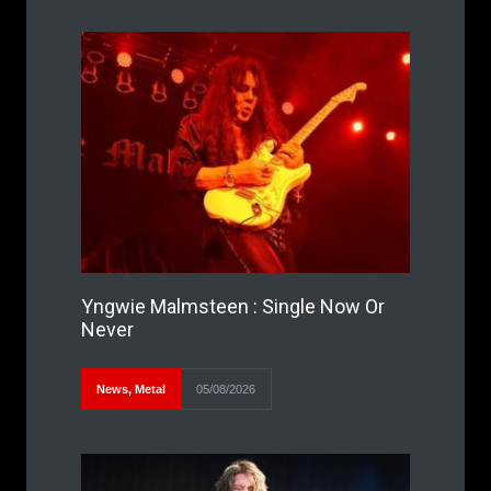
Yngwie Malmsteen : Single Now Or
Never
News
,
Metal
05/08/2026