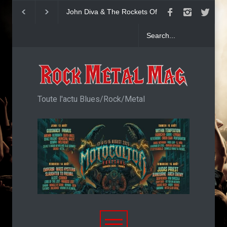
John Diva & The Rockets Of
Yngwie Malmsteen 
Love : Single
Now Or Never
Toute l'actu Blues/Rock/Metal