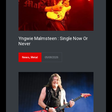
Yngwie Malmsteen : Single Now Or
Never
News
,
Metal
05/08/2026