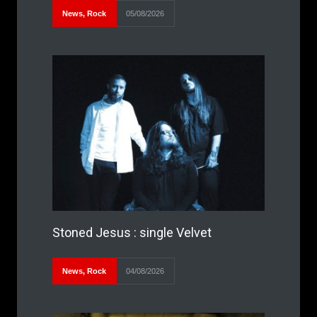
News
,
Rock
05/08/2026
Stoned Jesus : single Velvet
News
,
Rock
04/08/2026