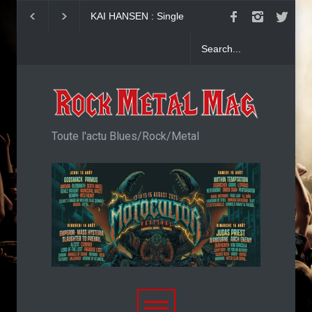
KAI HANSEN : Single
Girish and The Chr
Welcome To Life
"Generation Cowa
Toute l'actu Blues/Rock/Metal