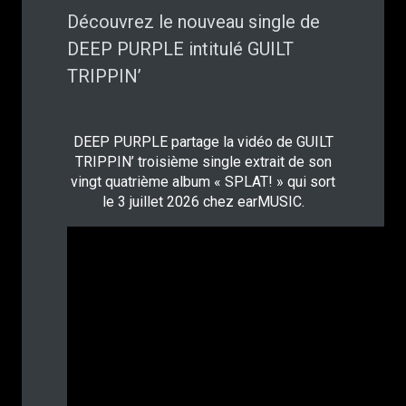
Découvrez le nouveau single de
DEEP PURPLE intitulé GUILT
TRIPPIN’
DEEP PURPLE partage la vidéo de GUILT
TRIPPIN’ troisième single extrait de son
vingt quatrième album « SPLAT! » qui sort
le 3 juillet 2026 chez earMUSIC.