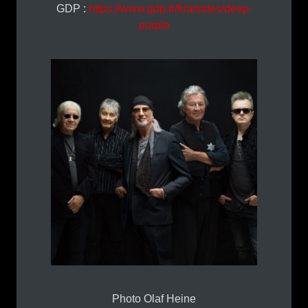
GDP :
https://www.gdp.fr/fr/artistes/deep-
purple
Photo Olaf Heine