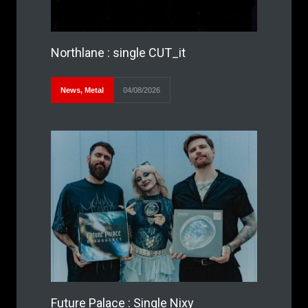
Northlane : single CUT_it
News
,
Metal
04/08/2026
Future Palace : Single Nixy