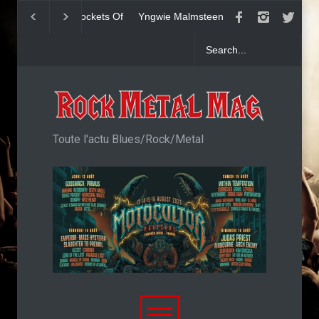
Yngwie Malmsteen : Single
KAI HANSEN : Sin
Now Or Never
Welcome To Life
Toute l'actu Blues/Rock/Metal