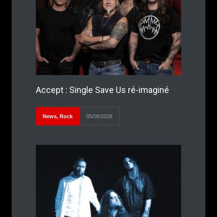
Accept : Single Save Us ré-imaginé
News
,
Rock
05/08/2026