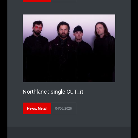
Northlane : single CUT_it
News
,
Metal
04/08/2026