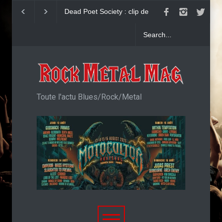
John Diva & The Rockets Of
Yngwie Malmsteen 
Love : Single
Now Or Never
Toute l'actu Blues/Rock/Metal