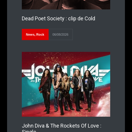
Dead Poet Society : clip de Cold
News
,
Rock
06/08/2026
John Diva & The Rockets Of Love :
Single