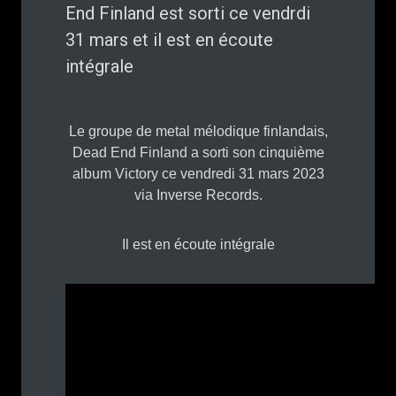
End Finland est sorti ce vendrdi
31 mars et il est en écoute
intégrale
Le groupe de metal mélodique finlandais,
Dead End Finland a sorti son cinquième
album Victory ce vendredi 31 mars 2023
via Inverse Records.
Il est en écoute intégrale