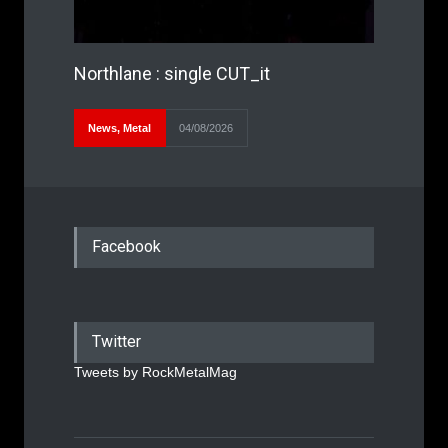
Northlane : single CUT_it
News
,
Metal
04/08/2026
Facebook
Twitter
Tweets by RockMetalMag