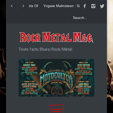
Yngwie Malmsteen : Single
KAI HANSEN : Sin
Now Or Never
Welcome To Life
Toute l'actu Blues/Rock/Metal