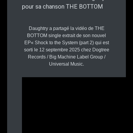
pour sa chanson THE BOTTOM
Daughtry a partagé la vidéo de THE
BOTTOM single extrait de son nouvel
EP« Shock to the System (part 2) qui est
sorti le 12 septembre 2025 chez Dogtree
Records / Big Machine Label Group /
Universal Music.