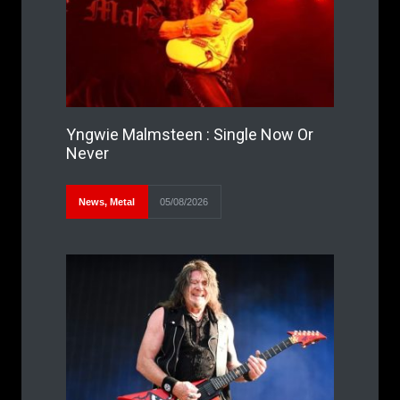
Yngwie Malmsteen : Single Now Or
Never
News
,
Metal
05/08/2026