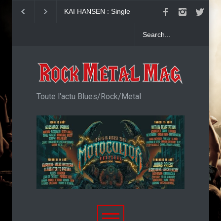
N : Single
Girish and The Chronicles :
Accept : Single Sa
o Life
"Generation Coward"
imaginé
Toute l'actu Blues/Rock/Metal