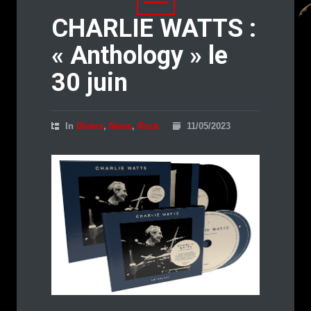
CHARLIE WATTS :
« Anthology » le
30 juin
In
Divers
,
News
,
Rock
11/05/2023