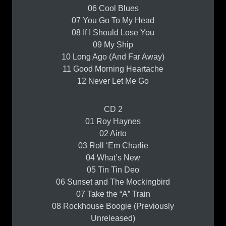
06 Cool Blues
07 You Go To My Head
08 If I Should Lose You
09 My Ship
10 Long Ago (And Far Away)
11 Good Morning Heartache
12 Never Let Me Go
CD 2
01 Roy Haynes
02 Airto
03 Roll ‘Em Charlie
04 What’s New
05 Tin Tin Deo
06 Sunset and The Mockingbird
07 Take the “A” Train
08 Rockhouse Boogie (Previously
Unreleased)