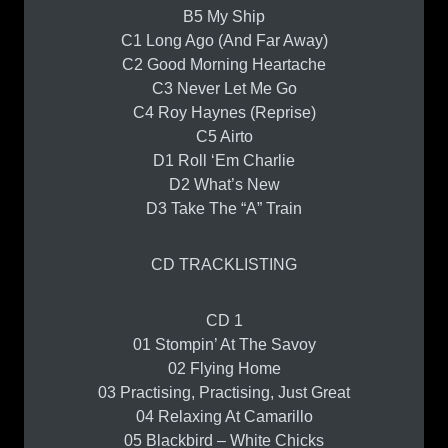
B5 My Ship
C1 Long Ago (And Far Away)
C2 Good Morning Heartache
C3 Never Let Me Go
C4 Roy Haynes (Reprise)
C5 Airto
D1 Roll ‘Em Charlie
D2 What’s New
D3 Take The “A” Train
CD TRACKLISTING
CD 1
01 Stompin’ At The Savoy
02 Flying Home
03 Practising, Practising, Just Great
04 Relaxing At Camarillo
05 Blackbird – White Chicks