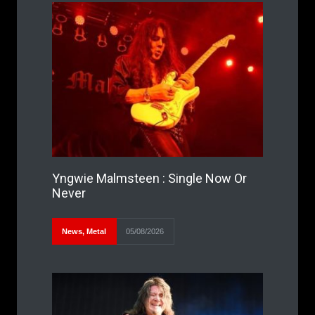
Yngwie Malmsteen : Single Now Or
Never
News
,
Metal
05/08/2026