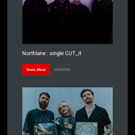
Northlane : single CUT_it
News
,
Metal
04/08/2026