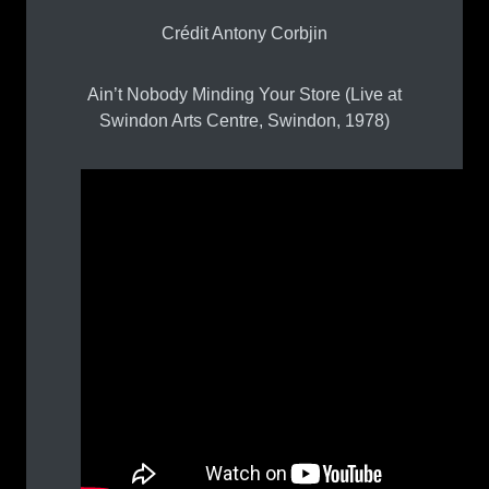
Crédit Antony Corbjin
Ain’t Nobody Minding Your Store (Live at
Swindon Arts Centre, Swindon, 1978)