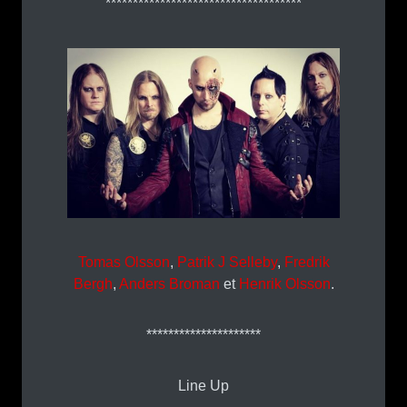
************************************
Tomas Olsson
,
Patrik J Selleby
,
Fredrik
Bergh
,
Anders Broman
et
Henrik Olsson
.
*********************
Line Up