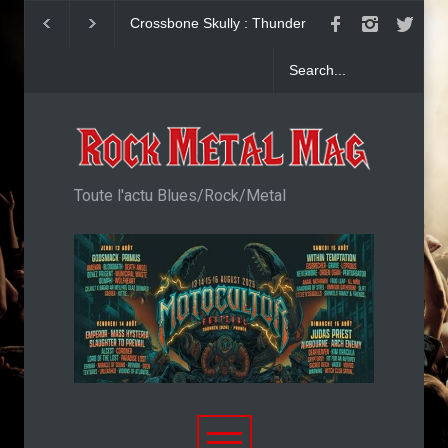
Dead Poet Society : clip de
John Diva & The R
Cold
Love : Single
Toute l'actu Blues/Rock/Metal