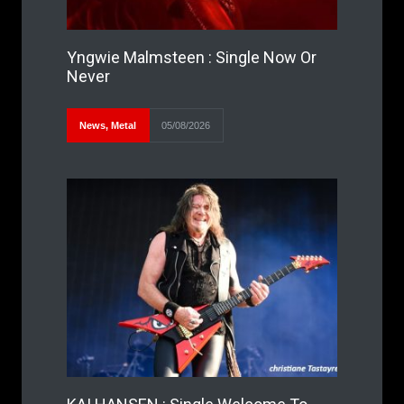
Yngwie Malmsteen : Single Now Or
Never
News
,
Metal
05/08/2026