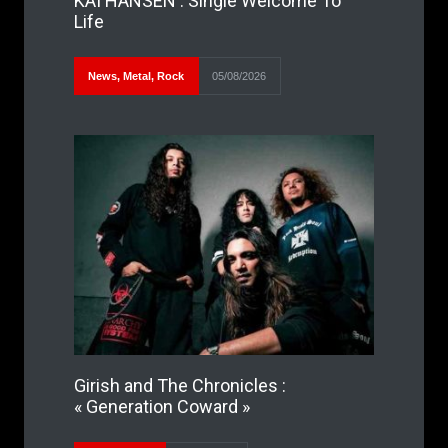
KAI HANSEN : Single Welcome To
Life
News
,
Metal
,
Rock
05/08/2026
Girish and The Chronicles :
« Generation Coward »