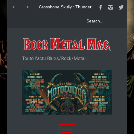
Dead Poet Society : clip de
John Diva & The R
Cold
Love : Single
Toute l'actu Blues/Rock/Metal