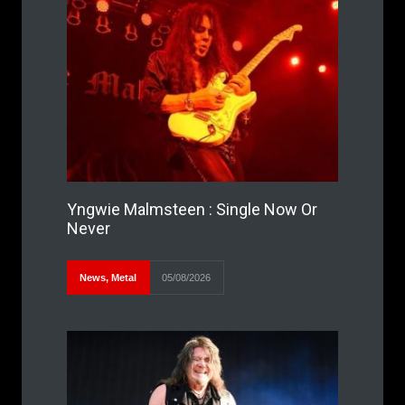
Yngwie Malmsteen : Single Now Or
Never
News
,
Metal
05/08/2026