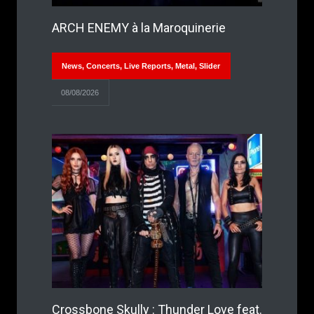
ARCH ENEMY à la Maroquinerie
News
,
Concerts
,
Live Reports
,
Metal
,
Slider
08/08/2026
Crossbone Skully : Thunder Love feat.