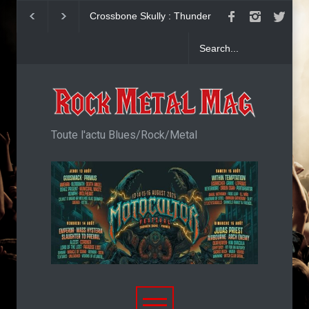
Dead Poet Society : clip de
John Diva & The R
Cold
Love : Single
Toute l'actu Blues/Rock/Metal