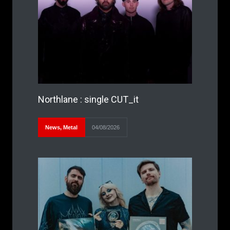
Northlane : single CUT_it
News
,
Metal
04/08/2026