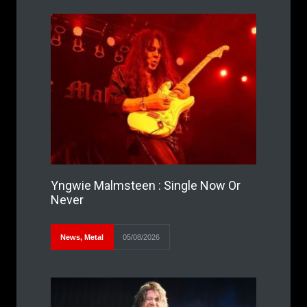
Yngwie Malmsteen : Single Now Or
Never
News
,
Metal
05/08/2026