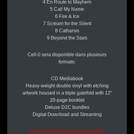
4 En Route to Mayhem
5 Call My Name
6 Fire & Ice
7 Scream for the Silent
8 Catharsis
9 Beyond the Stars
Cell-0 sera disponible dans plusieurs
formats:
CD Mediabook
Heavy-weight double vinyl with etching
artwork housed in a triple gatefold with 12”
20-page booklet
Deluxe D2C bundles
Digital Download and Streaming
https://smarturl.it/apocalypticacell-0?