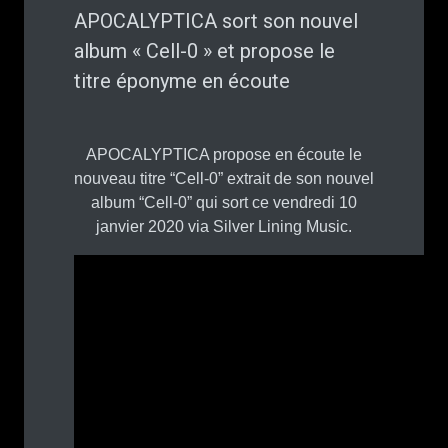
APOCALYPTICA sort son nouvel
album « Cell-0 » et propose le
titre éponyme en écoute
APOCALYPTICA propose en écoute le
nouveau titre “Cell-0” extrait de son nouvel
album “Cell-0” qui sort ce vendredi 10
janvier 2020 via Silver Lining Music.