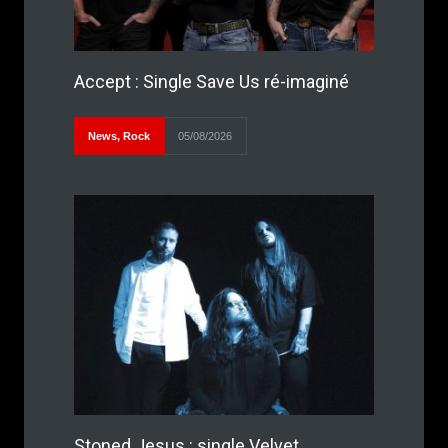
Accept : Single Save Us ré-imaginé
News
,
Rock
05/08/2026
Stoned Jesus : single Velvet