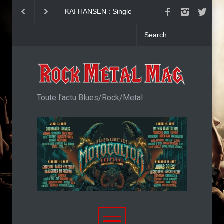
Girish and The Chronicles :
Accept : Single Sa
"Generation Coward"
imaginé
Toute l'actu Blues/Rock/Metal