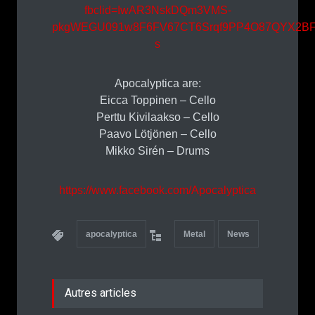
fbclid=IwAR3NskDQm3VMS-
pkgWEGU091w8F6FV67CT6Srqf9PP4O87QYX2BF
s
Apocalyptica are:
Eicca Toppinen – Cello
Perttu Kivilaakso – Cello
Paavo Lötjönen – Cello
Mikko Sirén – Drums
https://www.facebook.com/Apocalyptica
apocalyptica
Metal
News
Autres articles