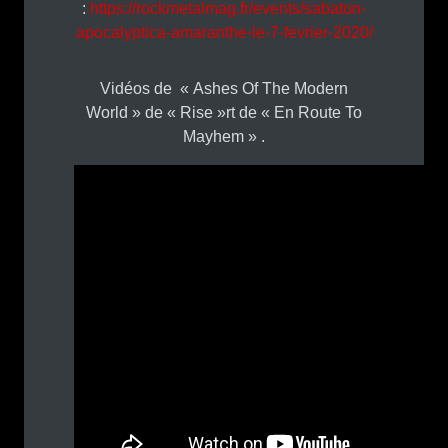
:
https://rockmetalmag.fr/events/sabaton-
apocalyptica-amaranthe-le-7-fevrier-2020/
Vidéos de « Ashes Of The Modern
World » de « Rise »rt de « En Route To
Mayhem » .