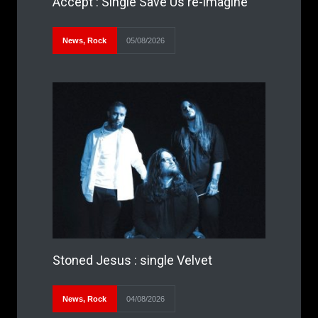
Accept : Single Save Us ré-imaginé
News
,
Rock
05/08/2026
Stoned Jesus : single Velvet
News
,
Rock
04/08/2026