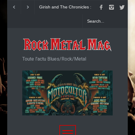
Girish and The Chronicles :
Accept : Single Sa
"Generation Coward"
imaginé
Toute l'actu Blues/Rock/Metal