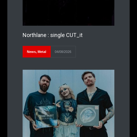
Northlane : single CUT_it
News
,
Metal
04/08/2026