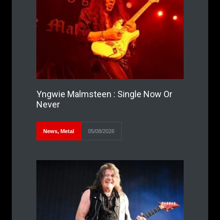
Yngwie Malmsteen : Single Now Or
Never
News
,
Metal
05/08/2026