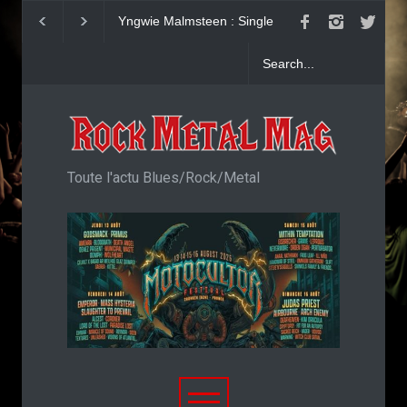
Yngwie Malmsteen : Single
KAI HANSEN : Sin
Now Or Never
Welcome To Life
Toute l'actu Blues/Rock/Metal