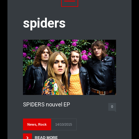
spiders
SPIDERS nouvel EP
0
News
,
Rock
14/10/2015
READ MORE