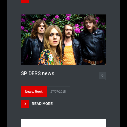
SPIDERS news
0
News
,
Rock
27/07/2015
READ MORE