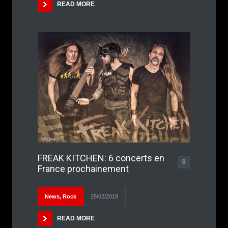
READ MORE
FREAK KITCHEN: 6 concerts en
0
France prochainement
News
,
Rock
25/02/2019
READ MORE