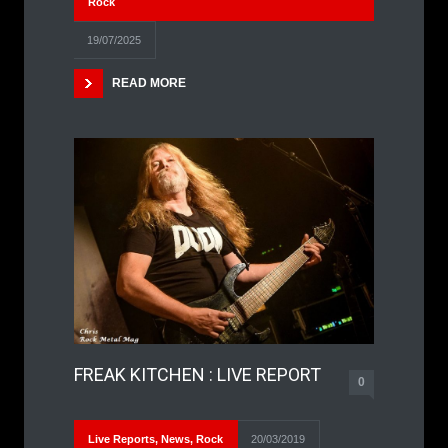
Rock
19/07/2025
READ MORE
FREAK KITCHEN : LIVE REPORT
0
Live Reports
,
News
,
Rock
20/03/2019