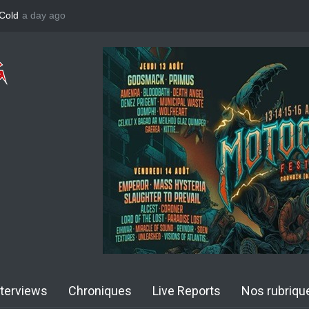
 Cold
a day ago
John Diva & The Rockets Of Love : Single
Yngwie Malmsteen
nterviews
Chroniques
Live Reports
Nos rubriqu