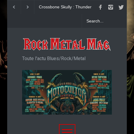
Crossbone Skully : Thunder
Dead Poet Society 
Love feat. Phil Collen
Cold
Toute l'actu Blues/Rock/Metal